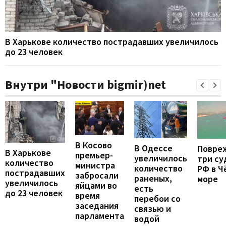
В Харькове количество пострадавших увеличилось
до 23 человек
Внутри "Новости bigmir)net
В Косово
В Одессе
Повре
В Харькове
премьер-
увеличилось
три су
количество
министра
количество
РФ в Ч
пострадавших
забросали
раненых,
море
увеличилось
яйцами во
есть
до 23 человек
время
перебои со
заседания
связью и
парламента
водой