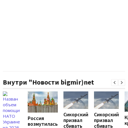
Внутри "Новости bigmir)net
Сикорский
Сикорский
К
Россия
призвал
призвал
к
возмутилась
сбивать
сбивать