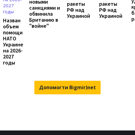
у
новыми
ракеты
ракеты
к
санкциями и
РФ над
РФ над
б
обвинила
Украиной
Украиной
р
Британию в
Назван
"войне"
объем
помощи
НАТО
Украине
на 2026-
2027
годы
Допомогти Bigmir)net