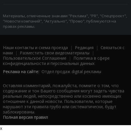
Материалы, отмеченные знаками "Реклама", "PR", "Спецпроект",
"Новости компаний", "Актуально", "Промо", публикуются на
правах рекламы.
Наши контакты и схема проезда
|
Редакция
|
Связаться с
нами
|
Разместить свои видеоматериалы
|
Пользовательское Соглашение
|
Политика в сфере
конфиденциальности и персональных данных
Реклама на сайте:
Отдел продаж digital рекламы
Оставляя комментарий, пожалуйста, помните о том, что
содержание и тон Вашего сообщения могут задеть чувства
реальных людей, непосредственно или косвенно имеющих
отношение к данной новости. Пользователи, которые
нарушают эти правила грубо или систематически, будут
заблокированы.
Полная версия правил
x