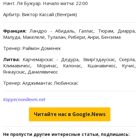
Нант. Ля Бужуар. Начало матча: 22:00
Арбитр: Виктор Кассай (Венгрия)
Франция:
Ландро - Абидаль, Галлас, Тюрам, Диарра,
Малуда, Макелеле, Тулалан, Рибери, Анри, Бензема
Тренер: Раймон Доменек
Литва:
Карчемарскас - Дедура, Звиргздаускас, Скерла,
Климавичюс, Моринас, Калонас, Кшанавичюс, Кучис,
Янкаускас, Данилявичюс
Тренер: Алджимантас Любинскас
Корреспондент.net
Читайте нас в Google.News
Не пропусти другие интересные статьи, подпишись: