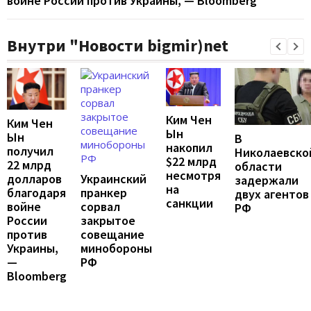
войне России против Украины, — Bloomberg
Внутри "Новости bigmir)net
Ким Чен
Ким Чен
Ын
Ын
В
накопил
получил
Николаевско
$22 млрд
22 млрд
области
несмотря
Украинский
долларов
задержали
на
пранкер
благодаря
двух агентов
санкции
сорвал
войне
РФ
закрытое
России
совещание
против
минобороны
Украины,
РФ
—
Bloomberg