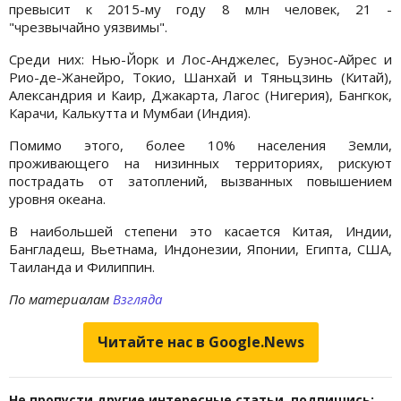
превысит к 2015-му году 8 млн человек, 21 -
"чрезвычайно уязвимы".
Среди них: Нью-Йорк и Лос-Анджелес, Буэнос-Айрес и
Рио-де-Жанейро, Токио, Шанхай и Тяньцзинь (Китай),
Александрия и Каир, Джакарта, Лагос (Нигерия), Бангкок,
Карачи, Калькутта и Мумбаи (Индия).
Помимо этого, более 10% населения Земли,
проживающего на низинных территориях, рискуют
пострадать от затоплений, вызванных повышением
уровня океана.
В наибольшей степени это касается Китая, Индии,
Бангладеш, Вьетнама, Индонезии, Японии, Египта, США,
Таиланда и Филиппин.
По материалам
Взгляда
Читайте нас в Google.News
Не пропусти другие интересные статьи, подпишись: