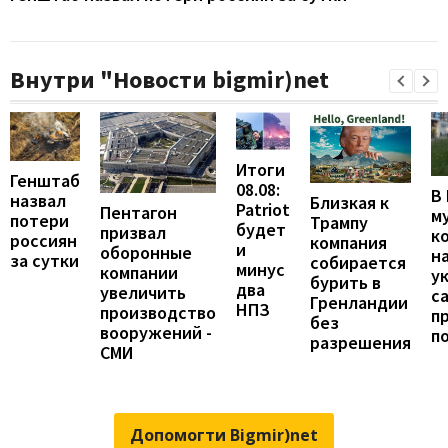
Внутри "Новости bigmir)net
Итоги
Генштаб
08.08:
В
назвал
Близкая к
Patriot
Пентагон
м
потери
Трампу
будет
призвал
к
россиян
компания
и
оборонные
н
за сутки
собирается
минус
компании
у
бурить в
два
увеличить
с
Гренландии
НПЗ
производство
п
без
вооружений -
п
разрешения
СМИ
Допомогти Bigmir)net