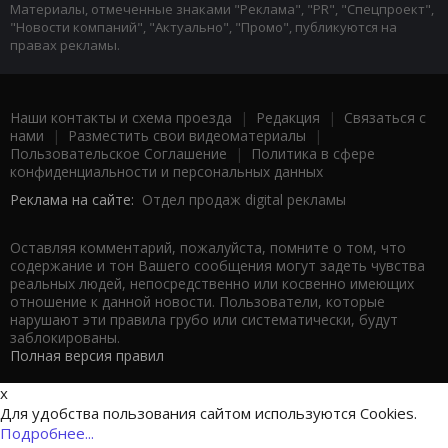
Материалы, отмеченные знаками "Реклама", "PR", "Спецпроект",
"Новости компаний", "Актуально", "Промо", публикуются на
правах рекламы.
Наши контакты и схема проезда
|
Редакция
|
Связаться с
нами
|
Разместить свои видеоматериалы
|
Пользовательское Соглашение
|
Политика в сфере
конфиденциальности и персональных данных
Реклама на сайте:
Отдел продаж digital рекламы
Оставляя комментарий, пожалуйста, помните о том, что
содержание и тон Вашего сообщения могут задеть чувства
реальных людей, непосредственно или косвенно имеющих
отношение к данной новости. Пользователи, которые
нарушают эти правила грубо или систематически, будут
заблокированы.
Полная версия правил
x
Для удобства пользования сайтом используются Cookies.
Подробнее...