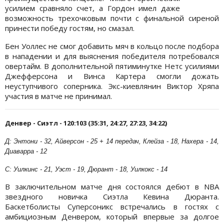
усилием сравняло счет, а Гордон имел даже
возможность трехочковым почти с финальной сиреной
принести победу гостям, но смазал.
Бен Уоллес не смог добавить мяч в кольцо после подбора
в нападении и для выяснения победителя потребовался
овертайм. В дополнительной пятиминутке Нетс усилиями
Джефферсона и Винса Картера смогли дожать
неуступчивого соперника. Экс-киевлянин Виктор Хряпа
участия в матче не принимал.
Денвер - Сиэтл - 120:103 (35:31, 24:27, 27:23, 34:22)
Д: Энтони - 32, Айверсон - 25 + 14 передач, Клейза - 18, Нахера - 14,
Диаварра - 12
С: Уилкинс - 21, Уэст - 19, Дюрант - 18, Уилкокс - 14
В заключительном матче дня состоялся дебют в NBA
звездного новичка Сиэтла Кевина Дюранта.
Баскетболисты Суперсоникс встречались в гостях с
амбициозным Денвером, который впервые за долгое