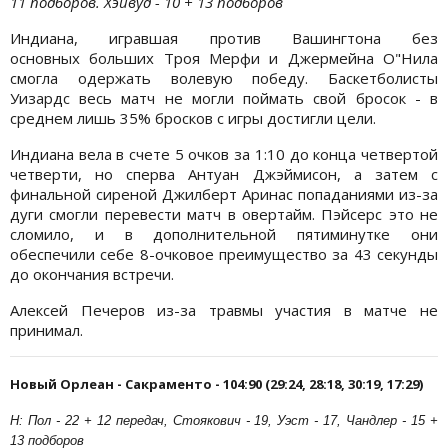
11 подборов. Хэйвуд - 10 + 13 подборов
Индиана, игравшая против Вашингтона без
основных больших Троя Мерфи и Джермейна О"Нила
смогла одержать волевую победу. Баскетболисты
Уизардс весь матч не могли поймать свой бросок - в
среднем лишь 35% бросков с игры достигли цели.
Индиана вела в счете 5 очков за 1:10 до конца четвертой
четверти, но сперва Антуан Джэймисон, а затем с
финальной сиреной Джилберт Аринас попаданиями из-за
дуги смогли перевести матч в овертайм. Пэйсерс это не
сломило, и в дополнительной пятиминутке они
обеспечили себе 8-очковое преимущество за 43 секунды
до окончания встречи.
Алексей Печеров из-за травмы участия в матче не
принимал.
Новый Орлеан - Сакраменто - 104:90 (29:24, 28:18, 30:19, 17:29)
Н: Пол - 22 + 12 передач, Стоякович - 19, Уэст - 17, Чандлер - 15 +
13 подборов