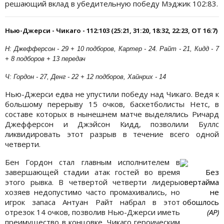
решающий вклад в убедительную победу Мэджик 102:83.
Нью-Джерси - Чикаго - 112:103 (25:21, 31:20, 18:32, 22:23, OT 16:7)
Н: Джефферсон - 29 + 10 подборов, Картер - 24. Райт - 21, Кидд - 7
+ 8 подборов + 13 передач
Ч: Гордон - 27, Денг - 22 + 12 подборов, Хайнрих
-
14
Нью-Джерси едва не упустили победу над Чикаго. Ведя к
большому перерыву 15 очков, баскетболисты Нетс, в
составе которых в нынешнем матче выделялись Ричард
Джефферсон и Джэйсон Кидд, позволили Буллс
ликвидировать этот разрыв в течение всего одной
четверти.
Бен Гордон стал главным исполнителем в
завершающей стадии атак гостей во время
Без
этого рывка. В четвертой четверти лидеры
овертайма
хозяев недопустимо часто промахивались, но
не
игрок запаса Антуан Райт набрал в этот
обошлось
отрезок 14 очков, позволив Нью-Джерси иметь
(АР)
преимущество в концовке. Чикаго героическим