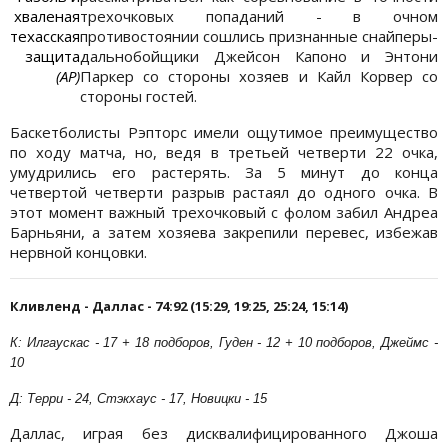
хваленая
трехочковых попаданий - в очном
техасская
противостоянии сошлись признанные снайперы-
защита
дальнобойщики Джейсон Капоно и Энтони
(АР)
Паркер со стороны хозяев и Кайл Корвер со
стороны гостей.
Баскетболисты Рэпторс имели ощутимое преимущество
по ходу матча, но, ведя в третьей четверти 22 очка,
умудрились его растерять. За 5 минут до конца
четвертой четверти разрыв растаял до одного очка. В
этот момент важный трехочковый с фолом забил Андреа
Барньяни, а затем хозяева закрепили перевес, избежав
нервной концовки.
Кливленд - Даллас - 74:92 (15:29, 19:25, 25:24, 15:14)
К: Илгаускас - 17 + 18 подборов, Гуден - 12 + 10 подборов, Джеймс -
10
Д: Терри - 24, Стэкхаус - 17, Новицки - 15
Даллас, играя без дисквалифицированного Джоша