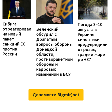
Сибига
Погода 8–10
отреагировал
Зеленский
августа в
на новый
обсудил с
Украине:
пакет
Драпатым
синоптики
санкций ЕС
вопросы обороны
предупредили
против
Донецкой
о грозах,
России
области,
граде и жаре
противоракетной
до +37
обороны и
кадровых
изменений в ВСУ
Допомогти Bigmir)net