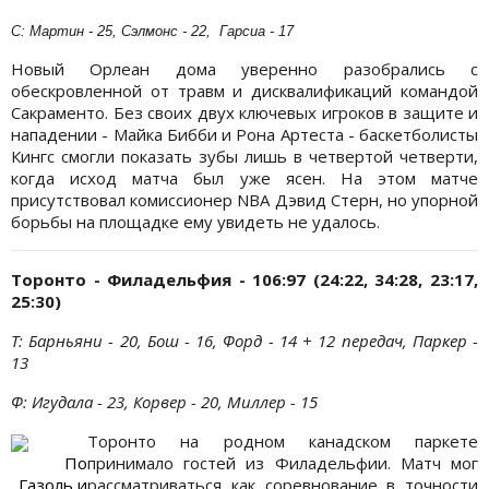
С: Мартин - 25, Сэлмонс - 22,
Гарсиа - 17
Новый Орлеан дома уверенно разобрались с
обескровленной от травм и дисквалификаций командой
Сакраменто. Без своих двух ключевых игроков в защите и
нападении - Майка Бибби и Рона Артеста - баскетболисты
Кингс смогли показать зубы лишь в четвертой четверти,
когда исход матча был уже ясен. На этом матче
присутствовал комиссионер NBA Дэвид Стерн, но упорной
борьбы на площадке ему увидеть не удалось.
Торонто - Филадельфия - 106:97 (24:22, 34:28, 23:17,
25:30)
Т: Барньяни - 20, Бош - 16, Форд - 14 + 12 передач, Паркер -
13
Ф: Игудала - 23, Корвер - 20, Миллер - 15
Торонто на родном канадском паркете
По
принимало гостей из Филадельфии. Матч мог
Газоль и
рассматриваться как соревнование в точности