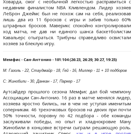
Ховарда, смог с необычной легкостью расправиться с
недавним финалистом NBA Кливлендом. Лидер хозяев
ЛеБрон Джеймс был не похож сам на себя, реализовав
лишь два из 11 бросков с игры и забив только 60%
штрафных бросков. Маверикс спокойно контролировали
ход матча, не дав ни единого шанса баскетболистам
Кавальерс отыграться. Трибуны справедливо освистали
хозяев за блеклую игру.
Мемфис - Сан-Антонио - 101:104 (26:23, 26:29, 30:27, 19:25)
М: Газоль - 22, Стаудмайр - 18, Гей - 16, Миллер - 11 + 10 подборов
С: Жинобили - 30, Данкан - 17, Паркер - 17
Аутсайдер прошлого сезона Мемфис дал бой чемпиону
Ассоциации Сан-Антонио. 16 раз в матче менялся лидер,
хозяева яростно бились, ни в чем не уступая именитым
соперникам. 46 трехочковых бросков на двоих при почти
50% точности, поровну по 42 подбора - обе команды
заслуживали победы, но опыт и хладнокровие Ману
Жинобили в концовке встречи сыграли решающую роль.
Атакующий защитник Сперс,
как и в игре против