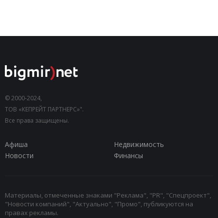
© 2000-2024,
ТОВ «КЕПРЕЙТ ПАРТНЕРС»".
Все права защищены.
Афиша
Недвижимость
Новости
Финансы
Материалы, отмеченные знаками "Реклама", "PR", "Спецпроект",
"Новости компаний", "Актуально", "Промо", публикуются на
правах рекламы.