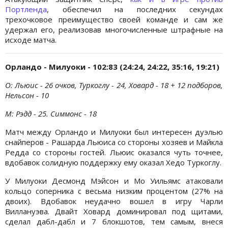
Портленда
, обеспечил на последних секундах
трехочковое преимущество своей команде и сам же
удержал его, реализовав многочисленные штрафные на
исходе матча.
Орландо - Милуоки - 102:83 (24:24, 24:22, 35:16, 19:21)
О: Льюис - 26 очков, Туркоглу - 24, Ховард - 18 + 12 подборов,
Нельсон - 10
М: Рэдд - 25. Симмонс - 18
Матч между Орландо и Милуоки был интересен дуэлью
снайперов - Рашарда Льюиса со стороны хозяев и Майкла
Редда со стороны гостей. Льюис оказался чуть точнее,
вдобавок солидную поддержку ему оказал Хедо Туркоглу.
У Милуоки Десмонд Мэйсон и Мо Уильямс атаковали
кольцо соперника с весьма низким процентом (27% на
двоих). Вдобавок неудачно вошел в игру Чарли
Виллануэва. Двайт Ховард доминировал под щитами,
сделал дабл-дабл и 7 блокшотов, тем самым, внеся