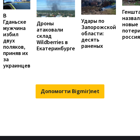
Геншт
В
назвал
Удары по
Гданьске
Дроны
новые
Запорожской
мужчина
атаковали
потер
области:
избил
склад
росси
десять
двух
Wildberries в
раненых
поляков,
Екатеринбурге
приняв их
за
украинцев
Допомогти Bigmir)net