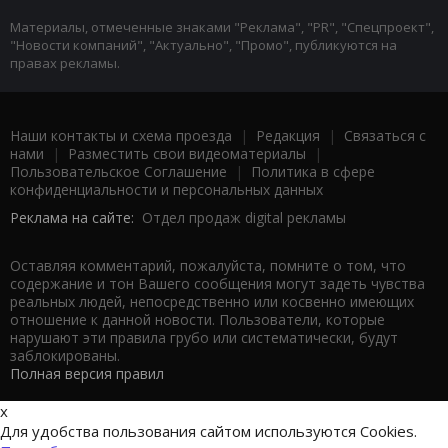
Материалы, отмеченные знаками "Реклама", "PR", "Спецпроект",
"Новости компаний", "Актуально", "Промо", публикуются на
правах рекламы.
Наши контакты и схема проезда
|
Редакция
|
Связаться с
нами
|
Разместить свои видеоматериалы
|
Пользовательское Соглашение
|
Политика в сфере
конфиденциальности и персональных данных
Реклама на сайте:
Отдел продаж digital рекламы
Оставляя комментарий, пожалуйста, помните о том, что
содержание и тон Вашего сообщения могут задеть чувства
реальных людей, непосредственно или косвенно имеющих
отношение к данной новости. Пользователи, которые
нарушают эти правила грубо или систематически, будут
заблокированы.
Полная версия правил
x
Для удобства пользования сайтом используются Cookies.