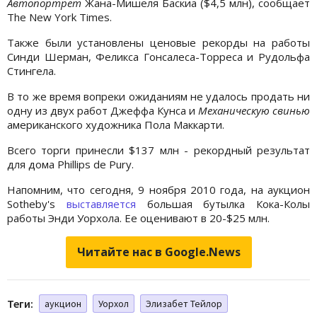
Автопортрет
Жана-Мишеля Баскиа ($4,5 млн), сообщает
The New York Times.
Также были установлены ценовые рекорды на работы
Синди Шерман, Феликса Гонсалеса-Торреса и Рудольфа
Стингела.
В то же время вопреки ожиданиям не удалось продать ни
одну из двух работ Джеффа Кунса и
Механическую свинью
американского художника Пола Маккарти.
Всего торги принесли $137 млн - рекордный результат
для дома Phillips de Pury.
Напомним, что сегодня, 9 ноября 2010 года, на аукцион
Sotheby's
выставляется
большая бутылка Кока-Колы
работы Энди Уорхола. Ее оценивают в 20-$25 млн.
Читайте нас в Google.News
Теги:
аукцион
Уорхол
Элизабет Тейлор