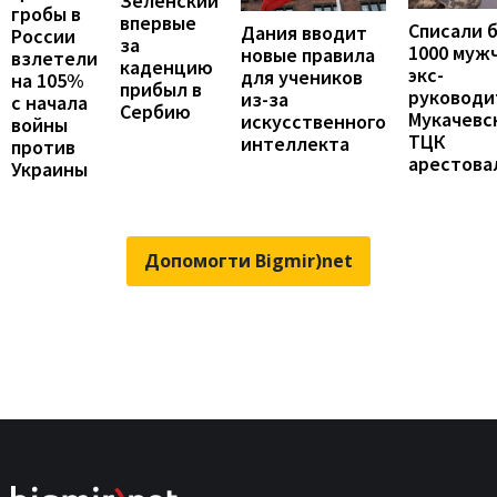
Зеленский
гробы в
впервые
Списали 
Дания вводит
России
за
1000 муж
новые правила
взлетели
каденцию
экс-
для учеников
на 105%
прибыл в
руководи
из-за
с начала
Сербию
Мукачевс
искусственного
войны
ТЦК
интеллекта
против
арестова
Украины
Допомогти Bigmir)net