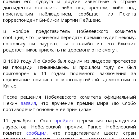
премии его супруга и другие известные в стране
диссиденты оказались либо под арестом, либо под
пристальным наблюдением, сообщает из Пекина
корреспондент Би-би-си Мартин Пейшенс.
В ноябре представитель Нобелевского комитета
сообщил, что физически передать премию будет некому,
поскольку ни лауреат, ни кто-либо из его близких
родственников приехать на церемонию не смогут.
В 1989 году Лю Сяобо был одним из лидеров протестов
на площади Тяньаньмынь. В прошлом году он был
приговорен к 11 годам тюремного заключения за
подписание призыва к многопартийной демократии в
Китае.
После решения Нобелевского комитета официальный
Пекин
заявил
, что вручение премии мира Лю Сяобо
противоречит основным ее принципам.
11 декабря в Осло
пройдет
церемония награждения
лауреатов Нобелевской премии. Ранее Нобелевский
комитет
сообщил
, что представители шести стран
отказались принять участие в церемонии: Россия,