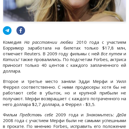
Комедия
На расстоянии любви
2010 года с участием
Бэрримор заработала на билетах только $17,8 млн,
отмечает Reuters. В 2009 году фильмы с ней
Все путем
и
Катись!
также провалились. По подсчетам Forbes, актриса
приносит только 40 центов с каждого заплаченного ей
доллара.
Второе и третье место заняли Эдди Мерфи и Уилл
Феррел соответственно. С ними продюсеры хотя бы не
работают себе в убыток, но и крупной прибыли не
получают. Мерфи возвращает с каждого потраченного на
него доллара $2,7 доллара, а Феррел - $3,5.
Фильм
Представь себе
2009 года и
Знакомьтесь: Дейв
2008 года с участием Мерфи были не самыми успешными
в прокате. По мнению Forbes, исправить его положение