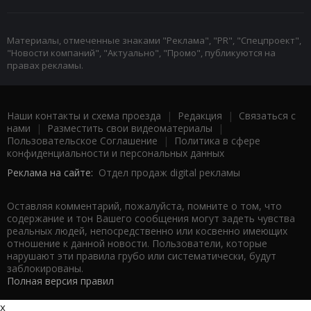
Материалы, отмеченные знаками "Реклама", "PR", "Спецпроект",
"Новости компаний", "Актуально", "Промо", публикуются на
правах рекламы.
Наши контакты и схема проезда
|
Редакция
|
Связаться с
нами
|
Разместить свои видеоматериалы
|
Пользовательское Соглашение
|
Политика в сфере
конфиденциальности и персональных данных
Реклама на сайте:
Отдел продаж digital рекламы
Оставляя комментарий, пожалуйста, помните о том, что
содержание и тон Вашего сообщения могут задеть чувства
реальных людей, непосредственно или косвенно имеющих
отношение к данной новости. Пользователи, которые
нарушают эти правила грубо или систематически, будут
заблокированы.
Полная версия правил
x