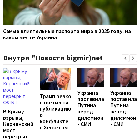
Самые влиятельные паспорта мира в 2025 году: на
каком месте Украина
Внутри "Новости bigmir)net
Украина
Украина
Трамп резко
поставила
поставила
ответил на
Путина
Путина
публикацию
перед
перед
В Крыму
о
дилеммой
дилеммой
взрывы,
конфликте
- СМИ
- СМИ
Керченский
с Хегсетом
мост
перекрыт -