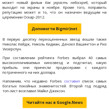
может новый фильм
Как украсть небоскреб
, который
выходит на экраны в ноябре. Кроме того, поправить
репутацию может и то, что он назначен ведущим на
церемонии Оскар-2012.
Допомогти Bigmir)net
В первую десятку переоцененных звезд вошли также
Николас Кейдж, Николь Кидман, Дензел Вашингтон и Риз
Уизерспун.
При составлении рейтинга Forbes выбрал 40 самых
высокооплачиваемых кинозвезд и подсчитал, какую
прибыль они принесли продюсерами с каждого
потраченного на них доллара.
Напомним, что недавно Forbes
составил
список самых
богатых покойных знаменитостей. Второй год подряд
топ-лист возглавил Майкл Джексон.
Читайте нас в Google.News