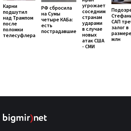
угрожает
Карни
РФ сбросила
Подозр
соседним
подшутил
на Сумы
Стефан
странам
над Трампом
четыре КАБа:
САП тре
ударами
после
есть
залог в
в случае
поломки
пострадавшие
размере
новых
телесуфлера
млн
атак США
- СМИ