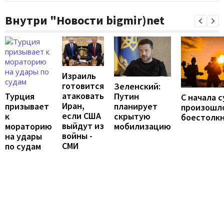
Внутри "Новости bigmir)net
Израиль
готовится
Зеленский:
атаковать
Путин
Турция
С начала 
Иран,
планирует
призывает
произошло
если США
скрытую
к
боестолк
выйдут из
мобилизацию
мораторию
войны -
на удары
СМИ
по судам