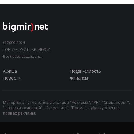
© 2000-2024,
ТОВ «КЕПРЕЙТ ПАРТНЕРС»".
Все права защищены.
Афиша
Недвижимость
Новости
Финансы
Материалы, отмеченные знаками "Реклама", "PR", "Спецпроект",
"Новости компаний", "Актуально", "Промо", публикуются на
правах рекламы.