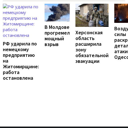
В Молдове
Возд
Херсонская
прогремел
силы
область
мощный
раск
РФ ударила по
расширила
взрыв
дета
немецкому
зону
атаки
предприятию
обязательной
Одес
на
эвакуации
Житомирщине:
работа
остановлена