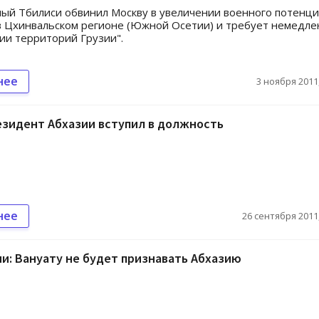
й Тбилиси обвинил Москву в увеличении военного потенци
в Цхинвальском регионе (Южной Осетии) и требует немедл
ии территорий Грузии".
нее
3 ноября 2011,
езидент Абхазии вступил в должность
нее
26 сентября 2011,
и: Вануату не будет признавать Абхазию