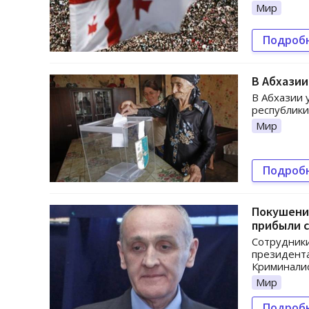
Мир
Подроб
В Абхази
В Абхазии 
республики
Мир
Подроб
Покушение
прибыли 
Сотрудник
президента
Криминалис
Мир
Подроб