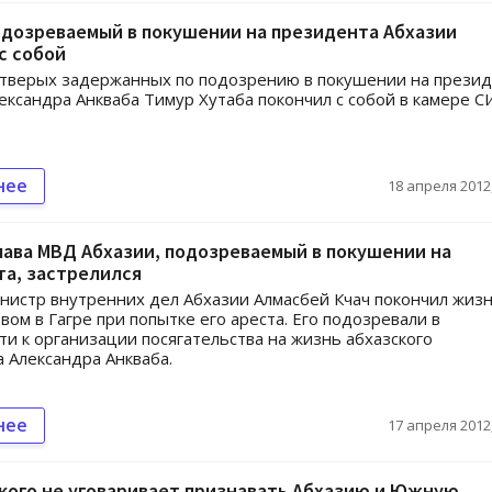
одозреваемый в покушении на президента Абхазии
с собой
етверых задержанных по подозрению в покушении на прези
ександра Анкваба Тимур Хутаба покончил с собой в камере 
нее
18 апреля 2012,
ава МВД Абхазии, подозреваемый в покушении на
а, застрелился
истр внутренних дел Абхазии Алмасбей Кчач покончил жиз
вом в Гагре при попытке его ареста. Его подозревали в
ти к организации посягательства на жизнь абхазского
 Александра Анкваба.
нее
17 апреля 2012,
кого не уговаривает признавать Абхазию и Южную