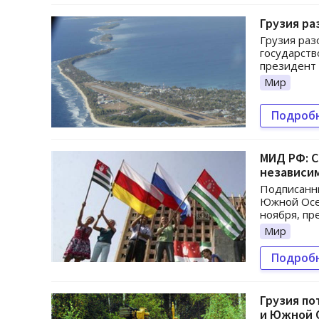
Грузия ра
Грузия раз
государств
президент 
Мир
Подроб
МИД РФ: С
независи
Подписанны
Южной Осет
ноября, пр
Мир
Подроб
Грузия по
и Южной 