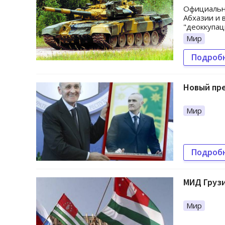
Официальны
Абхазии и 
"деоккупац
Мир
Подроб
Новый пр
Мир
Подроб
МИД Грузи
Мир