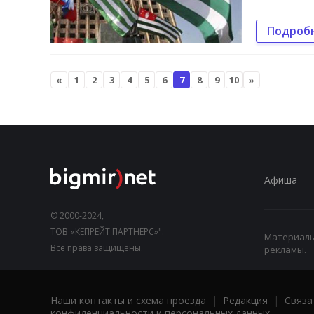
Подроб
«
1
2
3
4
5
6
7
8
9
10
»
Афиша
© 2000-2024,
ТОВ «КЕПРЕЙТ ПАРТНЕРС»".
Материалы,
Все права защищены.
рекламы.
Наши контакты и схема проезда
|
Редакция
|
Связа
конфиденциальности и персональных данных