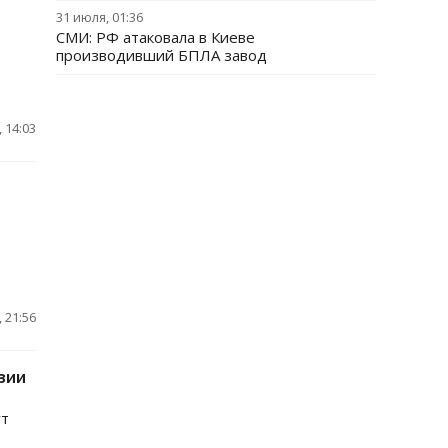
31 июля, 01:36
СМИ: РФ атаковала в Киеве
производивший БПЛА завод
 14:03
 21:56
зии
ут