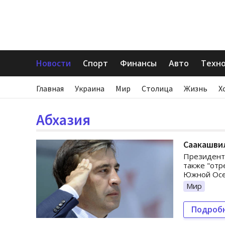
Новости
Спорт
Финансы
Авто
Техн
Главная
Украина
Мир
Столица
Жизнь
Х
Абхазия
Саакашвил
Президент 
также "отр
Южной Осе
Мир
Подроб