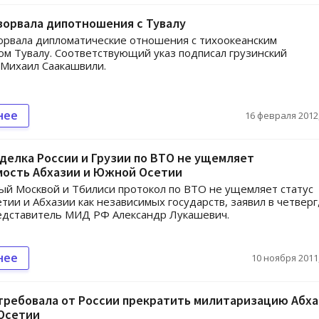
зорвала дипотношения с Тувалу
орвала дипломатические отношения с тихоокеанским
ом Тувалу. Соответствующий указ подписал грузинский
Михаил Саакашвили.
нее
16 февраля 2012,
делка России и Грузии по ВТО не ущемляет
мость Абхазии и Южной Осетии
й Москвой и Тбилиси протокол по ВТО не ущемляет статус
ии и Абхазии как независимых государств, заявил в четверг
едставитель МИД РФ Александр Лукашевич.
нее
10 ноября 2011,
требовала от России прекратить милитаризацию Абх
Осетии