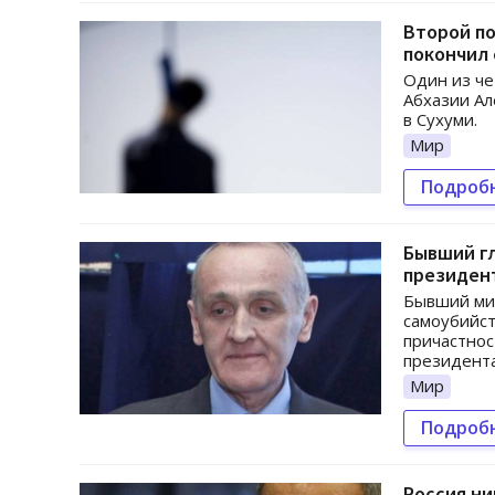
Второй п
покончил 
Один из ч
Абхазии Ал
в Сухуми.
Мир
Подроб
Бывший гл
президент
Бывший мин
самоубийст
причастнос
президента
Мир
Подроб
Россия ни