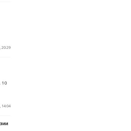
 20:29
, 10
 14:04
азии