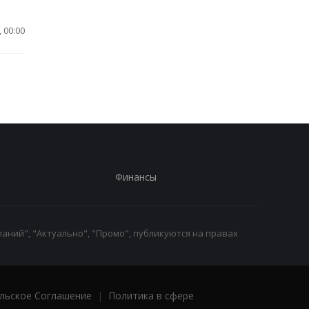
 00:00
Финансы
аний", "Актуально", "Промо", публикуются на правах
льское Соглашение
|
Политика в сфере