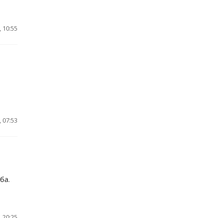
 10:55
 07:53
ба.
 20:25