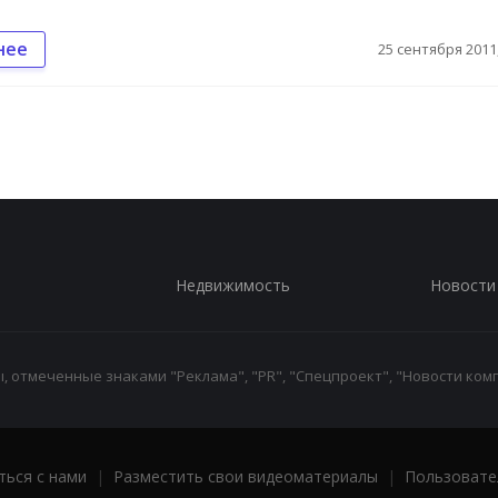
нее
25 сентября 2011,
Недвижимость
Новости
 отмеченные знаками "Реклама", "PR", "Спецпроект", "Новости комп
ться с нами
|
Разместить свои видеоматериалы
|
Пользовате