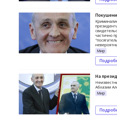
Покушение
Криминалис
президента
свидетель
частично п
"посягател
невероятны
Мир
Подроб
На прези
Неизвестны
Абхазии Ал
Мир
Подроб