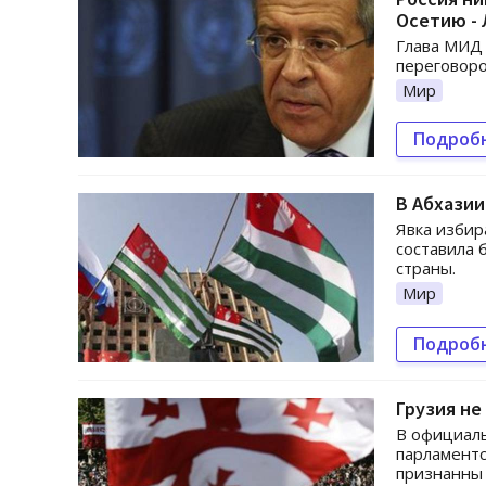
Осетию - 
Глава МИД 
переговоро
Мир
Подроб
В Абхазии
Явка избир
составила 
страны.
Мир
Подроб
Грузия не
В официаль
парламентс
признанны