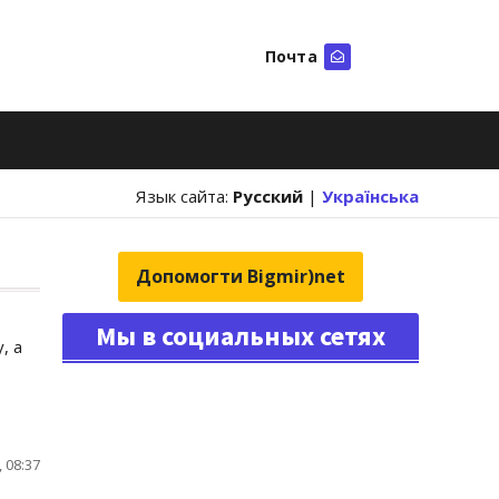
Почта
Искать
Язык сайта:
Русский
|
Українська
Допомогти Bigmir)net
Мы в социальных сетях
, а
 08:37