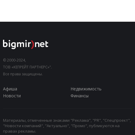
© 2000-2024,
ТОВ «КЕПРЕЙТ ПАРТНЕРС»".
Все права защищены.
Афиша
Недвижимость
Новости
Финансы
Материалы, отмеченные знаками "Реклама", "PR", "Спецпроект",
"Новости компаний", "Актуально", "Промо", публикуются на
правах рекламы.