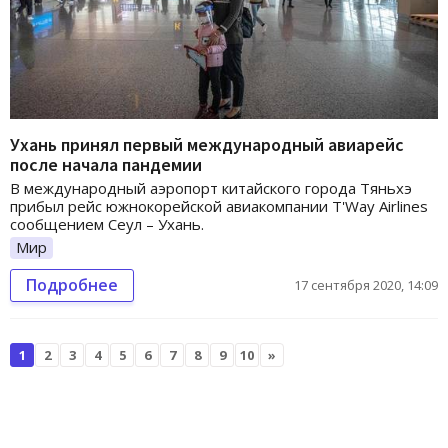
Ухань принял первый международный авиарейс
после начала пандемии
В международный аэропорт китайского города Тяньхэ
прибыл рейс южнокорейской авиакомпании T'Way Airlines
сообщением Сеул – Ухань.
Мир
Подробнее
17 сентября 2020, 14:09
1
2
3
4
5
6
7
8
9
10
»