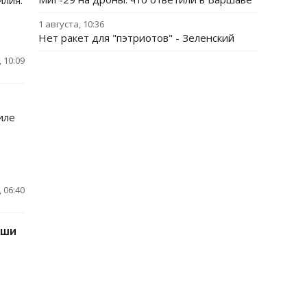
илия.
1 августа, 10:36
Нет ракет для "пэтриотов" - Зеленский
 10:09
иле
 06:40
ьши