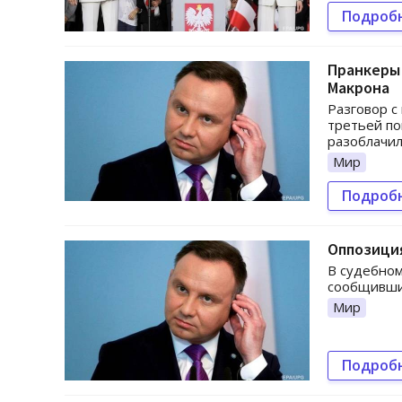
Подроб
Пранкеры 
Макрона
Разговор 
третьей по
разоблачил
Мир
Подроб
Оппозиция
В судебном
сообщивших
Мир
Подроб