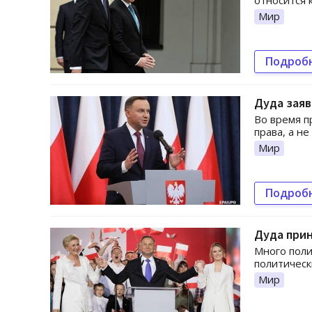
относится 
Мир
Подроб
Дуда зая
Во время п
права, а не
Мир
Подроб
Дуда прин
Много поли
политическ
Мир