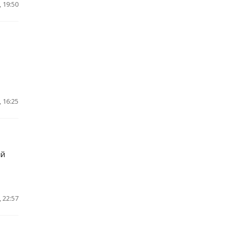
 19:50
 16:25
ей
 22:57