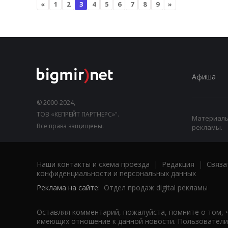
«
1
2
3
4
5
6
7
8
9
»
Афиша
© 2000-2024,
ТОВ «КЕПРЕЙТ ПАРТНЕРС»".
Материалы,
Все права защищены.
рекламы.
Наши контакты и схема проезда
|
Редакция
|
Связа
конфиденциальности и персональных данных
Реклама на сайте:
Отдел продаж digital рекламы
Оставляя комментарий, пожалуйста, помните о том, 
имеющих отношение к данной новости. Пользователи,