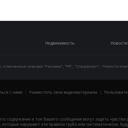
Недвижимость
Новости
 отмеченные знаками "Реклама", "PR", "Спецпроект", "Новости комп
ться с нами
|
Разместить свои видеоматериалы
|
Пользовате
что содержание и тон Вашего сообщения могут задеть чувства 
 которые нарушают эти правила грубо или систематически, буд