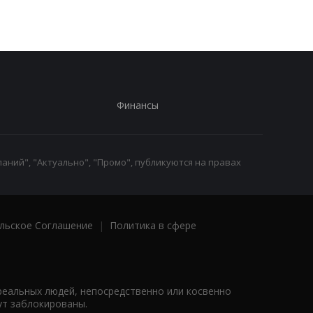
Финансы
аний", "Актуально", "Промо", публикуются на правах
льское Соглашение
|
Политика в сфере
реальных людей, непосредственно или косвенно
ут заблокированы.