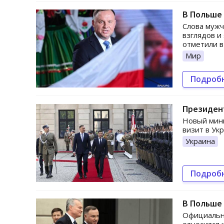
В Польше
Слова мужч
взглядов и
отметили в
Мир
Подроб
Президен
Новый мини
визит в Ук
Украина
Подроб
В Польше 
Официально