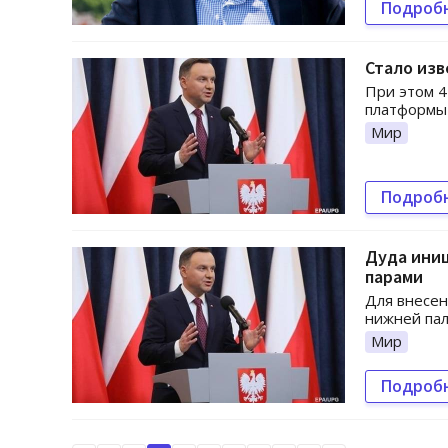
Подроб
Стало изв
При этом 
платформы 
Мир
Подроб
Дуда ини
парами
Для внесен
нижней пал
Мир
Подроб