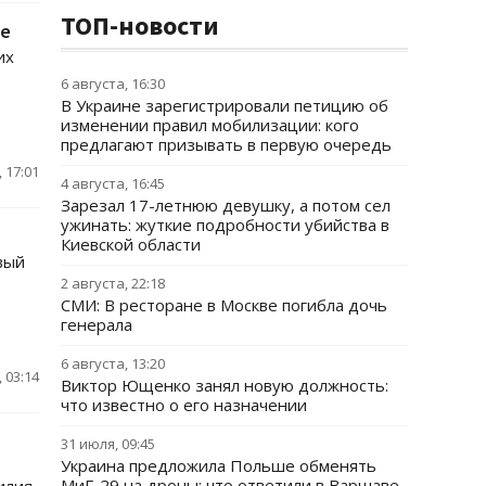
ТОП-новости
те
их
6 августа, 16:30
В Украине зарегистрировали петицию об
изменении правил мобилизации: кого
предлагают призывать в первую очередь
 17:01
4 августа, 16:45
Зарезал 17-летнюю девушку, а потом сел
ужинать: жуткие подробности убийства в
Киевской области
вый
2 августа, 22:18
СМИ: В ресторане в Москве погибла дочь
генерала
6 августа, 13:20
 03:14
Виктор Ющенко занял новую должность:
что известно о его назначении
31 июля, 09:45
Украина предложила Польше обменять
МиГ-29 на дроны: что ответили в Варшаве