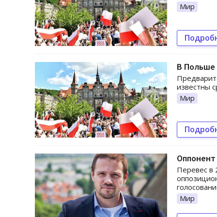
Мир
Подроб
В Польше
Предварите
известны с
Мир
Подроб
Оппонент
Перевес в 
оппозицион
голосовани
Мир