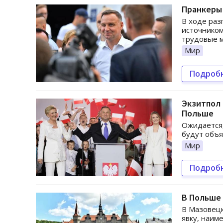
Пранкеры
В ходе раз
источником
трудовые м
Мир
Подроб
Экзитпол 
Польше
Ожидается,
будут объя
Мир
Подроб
В Польше 
В Мазовецк
явку, наим