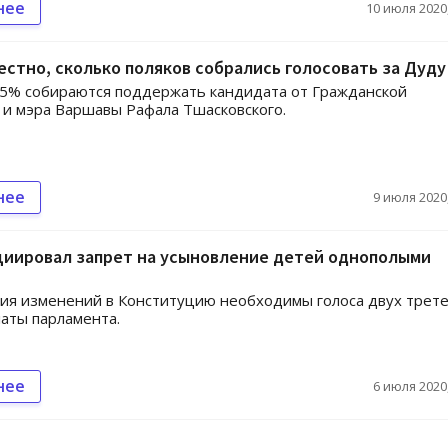
нее
10 июля 2020,
естно, сколько поляков собрались голосовать за Дуду
45% собираются поддержать кандидата от Гражданской
и мэра Варшавы Рафала Тшасковского.
нее
9 июля 2020,
циировал запрет на усыновление детей однополыми
ия изменений в Конституцию необходимы голоса двух трет
аты парламента.
нее
6 июля 2020,