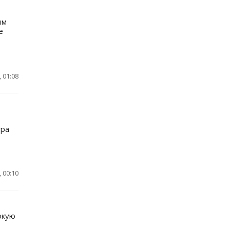
ым
е
 01:08
ура
 00:10
окую