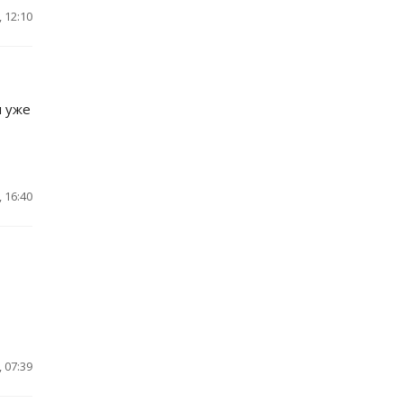
 12:10
л уже
 16:40
 07:39