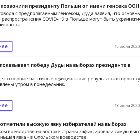
 позвонили президенту Польши от имени генсека ООН
говора с предполагаемым генсеком, Дуда заявил, что основн
 распространения COVID-19 в Польше могут быть украински
игранты.
нее
15 июля 2020,
показывает победу Дуды на выборах президента в
 что первые частичные официальные результаты второго т
влены утром в понедельник.
нее
13 июля 2020,
отметили высокую явку избирателей на выборах
ом воеводстве на востоке страны зафиксировали самую выс
еньшая явка - в Опольском воеводстве.