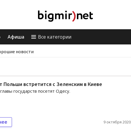
о
Афиша
Все категории
орошие новости
 Польши встретится с Зеленским в Киеве
 главы государств посетят Одесу.
нее
9 октября 2020,