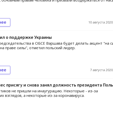
к основным правам человека и призвали воздержаться от нас
нее
10 августа 2020,
вил о поддержке Украины
редседательства в ОБСЕ Варшава будет делать акцент "на с
 на праве силы", отметил польский лидер.
нее
7 августа 2020,
ес присягу и снова занял должность президента Пол
тиков не пришли на инаугурацию. Некоторые - из-за
их взглядов, а некоторые из-за коронавируса.