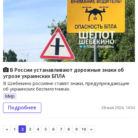
В России устанавливают дорожные знаки об
угрозе украинских БПЛА
В Шебекино россияне ставят знаки, предупреждающие
об украинских беспилотниках.
Мир
Подробнее
28 мая 2024, 14:50
«
1
2
3
4
5
6
7
8
9
10
»