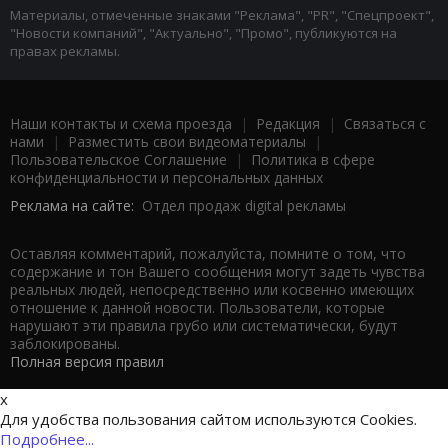
Материалы, отмеченные знаками "Реклама", "PR", "Спецпроект",
"Новости компаний", "Актуально", "Промо", публикуются на
правах рекламы.
Наши контакты и схема проезда
|
Редакция
|
Связаться с
нами
|
Разместить свои видеоматериалы
|
Пользовательское Соглашение
|
Политика в сфере
конфиденциальности и персональных данных
Реклама на сайте:
Отдел продаж digital рекламы
Оставляя комментарий, пожалуйста, помните о том, что
содержание и тон Вашего сообщения могут задеть чувства
реальных людей, непосредственно или косвенно имеющих
отношение к данной новости. Пользователи, которые
нарушают эти правила грубо или систематически, будут
заблокированы.
Полная версия правил
x
Для удобства пользования сайтом используются Cookies.
Подробнее...