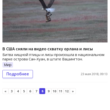
В США сняли на видео схватку орлана и лисы
Битва хищной птицы и лисы произошла в национальном
парке острова Сан-Хуан, в штате Вашингтон.
Мир
Подробнее
23 мая 2018, 09:13
«
3
4
5
6
7
8
9
10
11
12
»