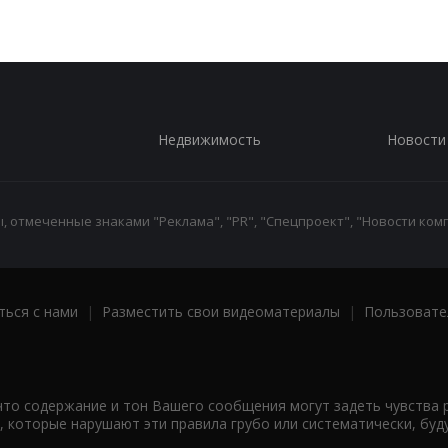
Недвижимость
Новости
 отмеченные знаками "Реклама", "PR", "Спецпроект", "Новости комп
ться с нами
|
Разместить свои видеоматериалы
|
Пользовате
что содержание и тон Вашего сообщения могут задеть чувства 
 которые нарушают эти правила грубо или систематически, буд