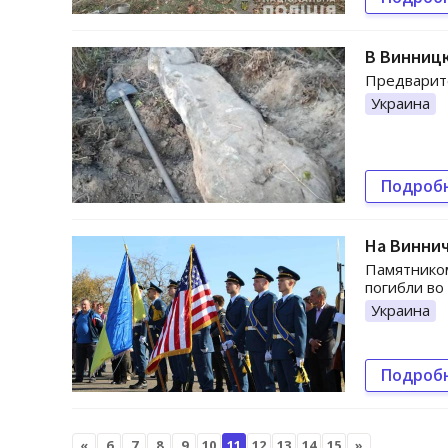
В Винниц
Предварите
Украина
Подроб
На Винни
Памятником
погибли во
Украина
Подроб
«
6
7
8
9
10
11
12
13
14
15
»