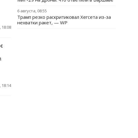
6 августа, 08:55
Трамп резко раскритиковал Хегсета из-за
нехватки ракет, — WP
 18:08
 с
й
 18:14