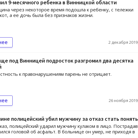
ил 9-месячного ребенка в Винницкой области
ина через некоторое время подошла к ребенку, с тележки
кот, а ее дочь была без признаков жизни.
нее
2 декабря 2019,
ще под Винницей подросток разгромил два десятка
й
стность к правонарушениям парень не отрицает.
нее
26 ноября 2019,
ине полицейский убил мужчину за отказ стать понят
каз, полицейский ударил мужчину кулаком в лицо. Пострада
рился головой об асфальт. В больнице он умер, не приходя в