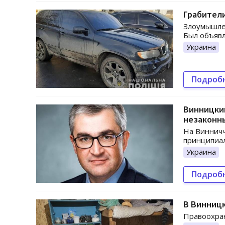
Грабител
Злоумышлен
Был объявл
Украина
Подроб
Винницкий
незаконн
На Винничч
принципиа
Украина
Подроб
В Винницк
Правоохра