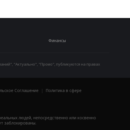
Финансы
аний", "Актуально", "Промо", публикуются на правах
льское Соглашение
|
Политика в сфере
реальных людей, непосредственно или косвенно
ут заблокированы.