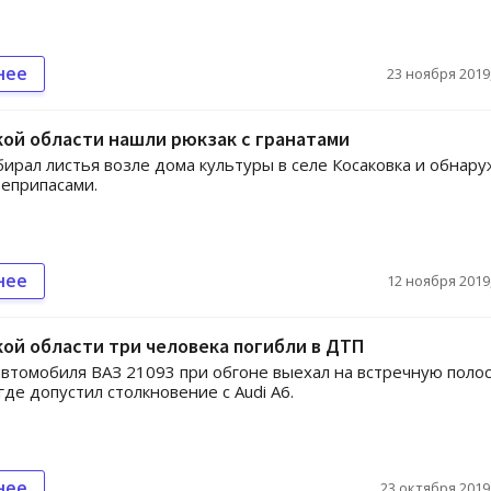
нее
23 ноября 2019,
ой области нашли рюкзак с гранатами
ирал листья возле дома культуры в селе Косаковка и обнар
оеприпасами.
нее
12 ноября 2019,
ой области три человека погибли в ДТП
втомобиля ВАЗ 21093 при обгоне выехал на встречную поло
где допустил столкновение с Audi А6.
нее
23 октября 2019,