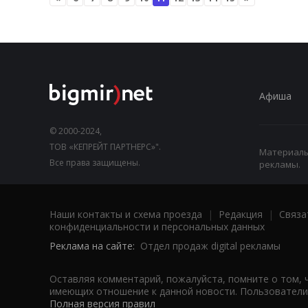
Афиша
© 2000-2024,
ТОВ «КЕПРЕЙТ ПАРТНЕРС»".
Материалы,
Все права защищены.
рекламы.
Наши контакты и схема проезда
|
Редакция
|
Связа
конфиденциальности и персональных данных
Реклама на сайте:
Отдел продаж digital рекламы
Оставляя комментарий, пожалуйста, помните о том, 
имеющих отношение к данной новости. Пользователи,
Полная версия правил