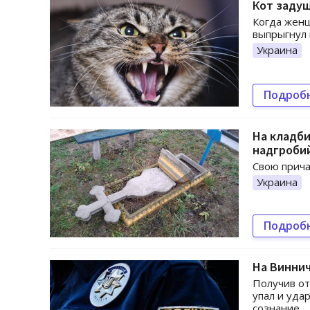
Кот задуш
Когда женщ
выпрыгнул 
Украина
Подроб
На кладби
надгроби
Свою прича
Украина
Подроб
На Виннич
Получив от
упал и уда
сознание.