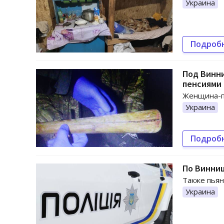
Украина
Подроб
Под Винни
пенсиями
Женщина-по
Украина
Подроб
По Винниц
Также пьян
Украина