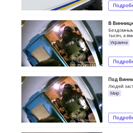
Подроб
В Винницк
Бездомным 
тысяч, а в
Украина
Подроб
Под Винни
Людей заст
Мир
Подроб