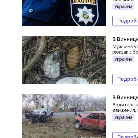
Украина
Подроб
В Винницк
Мужчина уб
рюкзак с б
Украина
Подроб
В Винницк
Водитель а
движения, 
Украина
Подроб