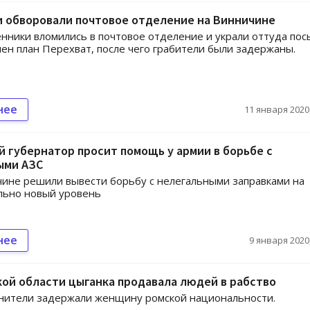
и обворовали почтовое отделение на Винничине
ники вломились в почтовое отделение и украли оттуда пос
ен план Перехват, после чего грабители были задержаны.
нее
11 января 2020,
 губернатор просит помощь у армии в борьбе с
ыми АЗС
ине решили вывести борьбу с нелегальными заправками на
льно новый уровень
нее
9 января 2020,
ой области цыганка продавала людей в рабство
нители задержали женщину ромской национальности.