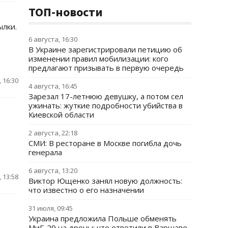
ТОП-новости
ылки.
6 августа, 16:30
В Украине зарегистрировали петицию об
изменении правил мобилизации: кого
предлагают призывать в первую очередь
 16:30
4 августа, 16:45
Зарезал 17-летнюю девушку, а потом сел
ужинать: жуткие подробности убийства в
Киевской области
2 августа, 22:18
СМИ: В ресторане в Москве погибла дочь
генерала
6 августа, 13:20
 13:58
Виктор Ющенко занял новую должность:
что известно о его назначении
31 июля, 09:45
Украина предложила Польше обменять
МиГ-29 на дроны: что ответили в Варшаве