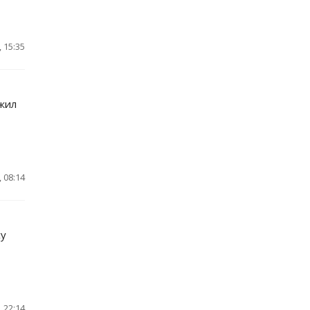
 15:35
ужил
 08:14
су
 22:14