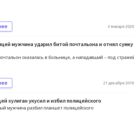
нее
3 января 2020,
цей мужчина ударил битой почтальона и отнял сумку
чтальон оказалась в больнице, а нападавший – под страже
нее
21 декабря 2019,
ей хулиган укусил и избил полицейского
ый мужчина разбил планшет полицейского