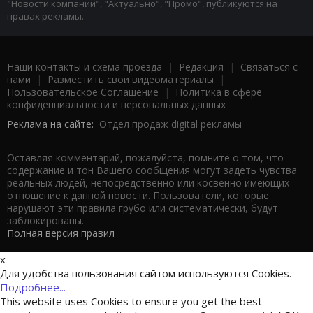
"Новости компаний", "Актуально", "Промо", публикуются на
правах рекламы.
Наши контакты и схема проезда
|
Редакция
|
Связаться с
нами
|
Разместить свои видеоматериалы
|
Пользовательское Соглашение
|
Политика в сфере
конфиденциальности и персональных данных
Реклама на сайте:
Отдел продаж digital рекламы
Оставляя комментарий, пожалуйста, помните о том, что
содержание и тон Вашего сообщения могут задеть чувства
реальных людей, непосредственно или косвенно имеющих
отношение к данной новости. Пользователи, которые
нарушают эти правила грубо или систематически, будут
заблокированы.
Полная версия правил
x
Для удобства пользования сайтом используются Cookies.
Подробнее...
This website uses Cookies to ensure you get the best