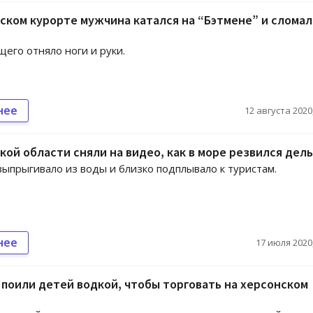
ском курорте мужчина катался на “Бэтмене” и сломал
его отняло ноги и руки.
нее
12 августа 2020,
кой области сняли на видео, как в море резвился дел
ыпрыгивало из воды и близко подплывало к туристам.
нее
17 июля 2020,
поили детей водкой, чтобы торговать на херсонском