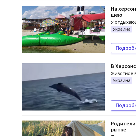
На херсон
шею
У отдыхающ
Украина
Подроб
В Херсонс
Животное в
Украина
Подроб
Родители 
рынке