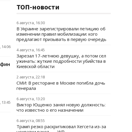
ТОП-новости
6 августа, 16:30
В Украине зарегистрировали петицию об
изменении правил мобилизации: кого
предлагают призывать в первую очередь
 14:06
4 августа, 16:45
Зарезал 17-летнюю девушку, а потом сел
ужинать: жуткие подробности убийства в
ьфин
Киевской области
2 августа, 22:18
СМИ: В ресторане в Москве погибла дочь
генерала
6 августа, 13:20
 13:45
Виктор Ющенко занял новую должность:
что известно о его назначении
6 августа, 08:55
Трамп резко раскритиковал Хегсета из-за
нехватки ракет, — WP