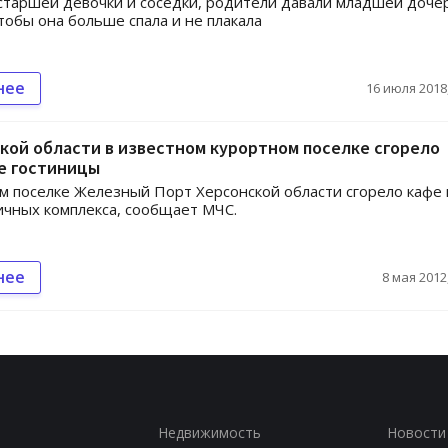
старшей девочки и соседки, родители давали младшей доче
чтобы она больше спала и не плакала
нее
16 июля 2018,
кой области в известном курортном поселке сгорело
е гостиницы
м поселке Железный Порт Херсонской области сгорело кафе 
ичных комплекса, сообщает МЧС.
нее
8 мая 2012,
Недвижимость
Новости