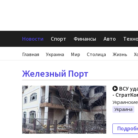
Новости
Спорт
Финансы
Авто
Техн
Главная
Украина
Мир
Столица
Жизнь
Х
Железный Порт
ВСУ уда
- СтратКо
Украинские
Украина
Подроб