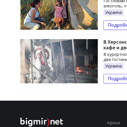
По словам 
алкоголь, 
Украина
Подроб
В Херсонс
кафе и дв
В курортно
два гостин
Украина
Подроб
Афиша