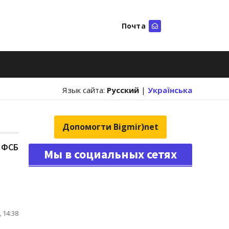
Почта
Искать
Язык сайта:
Русский
|
Українська
Допомогти Bigmir)net
 ФСБ
Мы в социальных сетях
 14:38