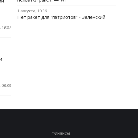
ри
1 августа, 10:36
Нет ракет для "пэтриотов" - Зеленский
 19:07
и
 08:33
Финансы