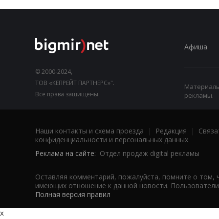
Афиша
© 2000-2024,
ТОВ «КЕПРЕЙТ ПАРТНЕРС»".
Материалы,
Все права защищены.
рекламы.
Наши контакты и схема проезда
|
Редакция
|
Связа
конфиденциальности и персональных данных
Реклама на сайте:
Отдел продаж digital рекламы
Оставляя комментарий, пожалуйста, помните о том, 
имеющих отношение к данной новости. Пользователи,
Полная версия правил
x