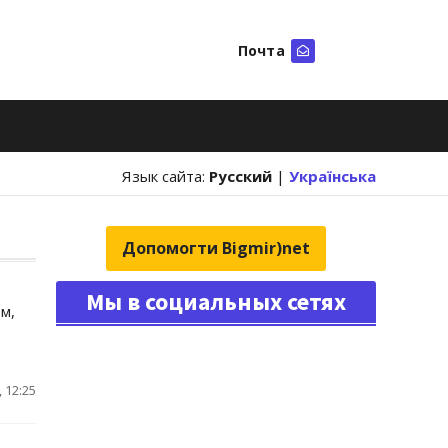
Почта
Искать
Язык сайта:
Русский
|
Українська
Допомогти Bigmir)net
Мы в социальных сетях
м,
 12:25