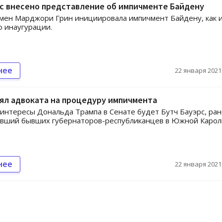
с внесено представление об импичменте Байдену
мен Марджори Грин инициировала импичмент Байдену, как 
 инаугурации.
нее
22 января 2021,
ял адвоката на процедуру импичмента
нтересы Дональда Трампа в Сенате будет Бутч Бауэрс, ра
явший бывших губернаторов-республиканцев в Южной Карол
нее
22 января 2021,