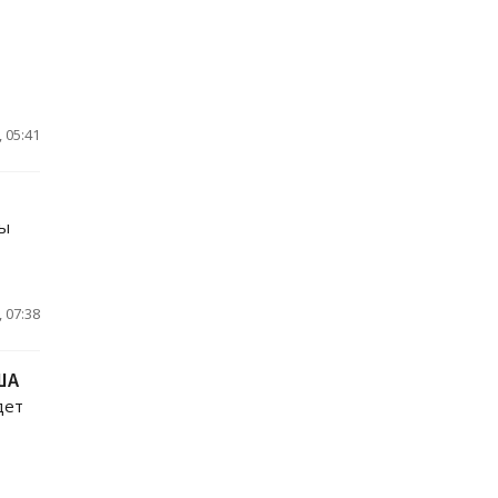
 05:41
ты
 07:38
ША
дет