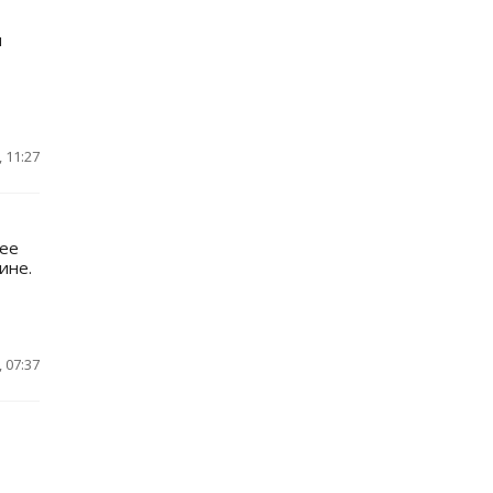
и
 11:27
нее
ине.
 07:37