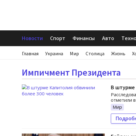
Новости
Спорт
Финансы
Авто
Техн
Главная
Украина
Мир
Столица
Жизнь
Х
Импичмент Президента
В штурме 
Расследова
отметили в
Мир
Подроб