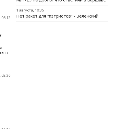
1 августа, 10:36
Нет ракет для "пэтриотов" - Зеленский
 06:12
у
м
ся в
 02:36