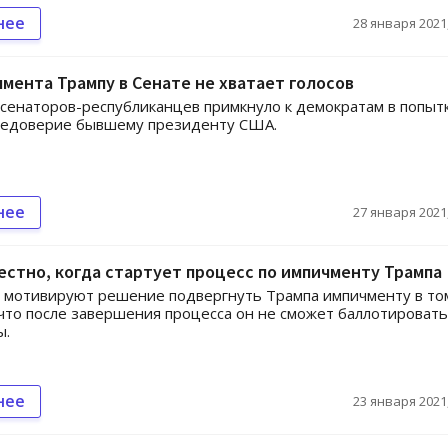
нее
28 января 2021,
мента Трампу в Сенате не хватает голосов
сенаторов-республиканцев примкнуло к демократам в попыт
недоверие бывшему президенту США.
нее
27 января 2021,
естно, когда стартует процесс по импичменту Трампа
 мотивируют решение подвергнуть Трампа импичменту в то
 что после завершения процесса он не сможет баллотировать
ы.
нее
23 января 2021,