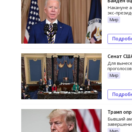
Байден о
Накануне а
экс-презид
Мир
Подроб
Сенат США
Для вынес
проголосов
Мир
Подроб
Трамп опр
Бывший ам
завершения
Мир