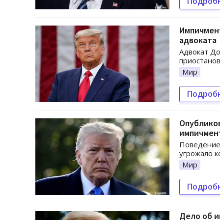
Подроб
Импичмент
адвоката
Адвокат До
приостанов
Мир
Подроб
Опублико
импичмен
Поведение 
угрожало к
Мир
Подроб
Дело об и