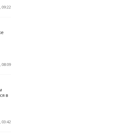
 09:22
ке
 08:09
м
ся в
 03:42