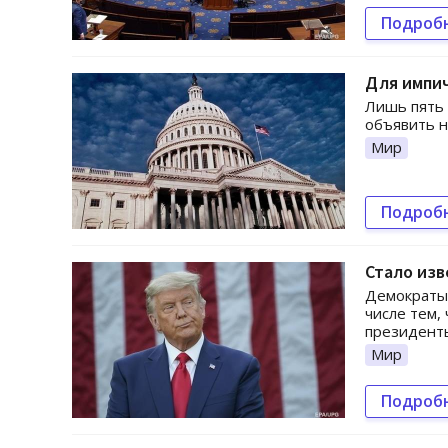
Подроб
Для импич
Лишь пять 
объявить 
Мир
Подроб
Стало изв
Демократы
числе тем,
президент
Мир
Подроб