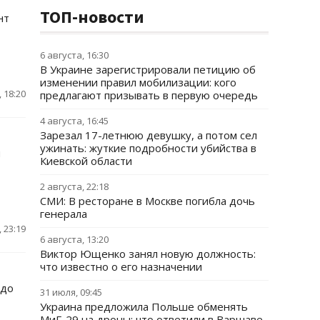
ТОП-новости
нт
6 августа, 16:30
В Украине зарегистрировали петицию об
изменении правил мобилизации: кого
 18:20
предлагают призывать в первую очередь
4 августа, 16:45
Зарезал 17-летнюю девушку, а потом сел
ужинать: жуткие подробности убийства в
и
Киевской области
2 августа, 22:18
СМИ: В ресторане в Москве погибла дочь
генерала
 23:19
6 августа, 13:20
Виктор Ющенко занял новую должность:
что известно о его назначении
 до
31 июля, 09:45
Украина предложила Польше обменять
МиГ-29 на дроны: что ответили в Варшаве