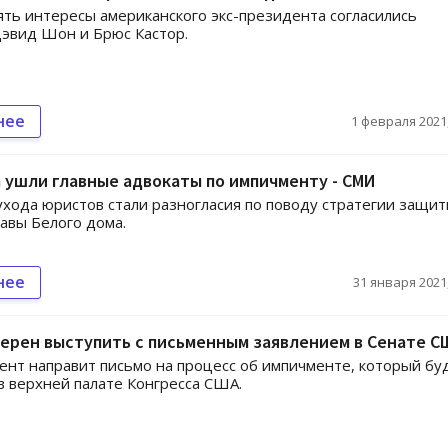
ть интересы американского экс-президента согласились
эвид Шон и Брюс Кастор.
нее
1 февраля 2021,
 ушли главные адвокаты по импичменту - СМИ
хода юристов стали разногласия по поводу стратегии защи
авы Белого дома.
нее
31 января 2021,
ерен выступить с письменным заявлением в Сенате С
ент направит письмо на процесс об импичменте, который бу
в верхней палате Конгресса США.