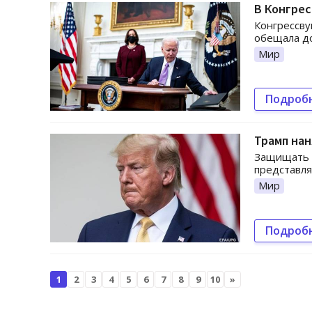
В Конгрес
Конгрессву
обещала до
Мир
Подроб
Трамп нан
Защищать и
представл
Мир
Подроб
1
2
3
4
5
6
7
8
9
10
»