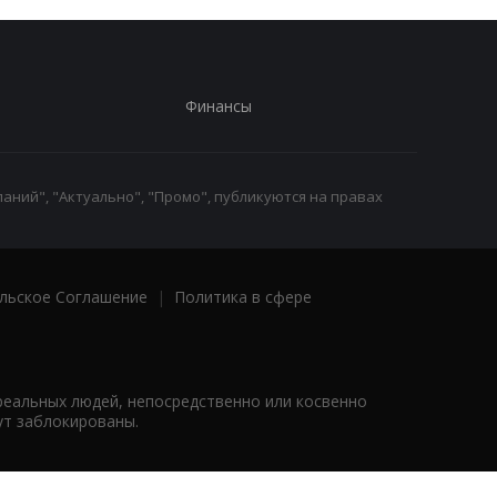
Финансы
аний", "Актуально", "Промо", публикуются на правах
льское Соглашение
|
Политика в сфере
реальных людей, непосредственно или косвенно
ут заблокированы.