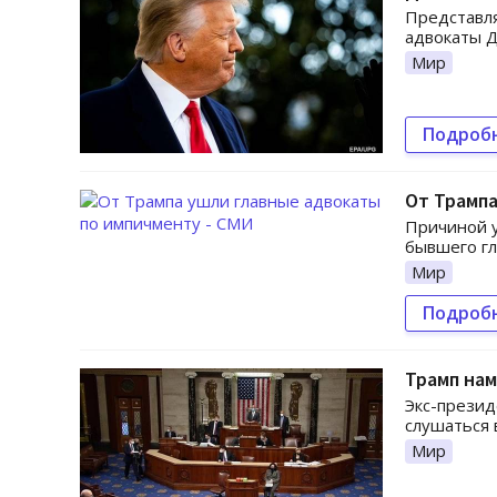
Представля
адвокаты Д
Мир
Подроб
От Трампа
Причиной у
бывшего гл
Мир
Подроб
Трамп нам
Экс-презид
слушаться 
Мир