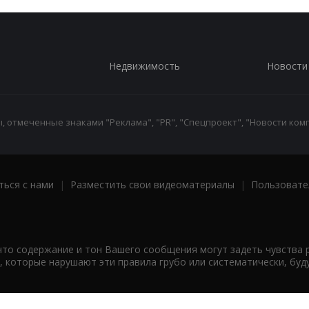
Недвижимость
Новости
 отмеченные знаками "Реклама", "PR", "Спецпроект", "Новости комп
ться с нами
|
Разместить свои видеоматериалы
|
Пользовате
что содержание и тон Вашего сообщения могут задеть чувства 
 которые нарушают эти правила грубо или систематически, буд