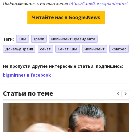
Подписывайтесь на наш канал
https://t.me/korrespondentnet
Читайте нас в Google.News
Теги:
США
Трамп
Импичмент Президента
Дональд Трамп
сенат
Сенат США
импичмент
конгрес
Не пропусти другие интересные статьи, подпишись:
bigmir)net в facebook
Статьи по теме