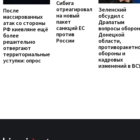
Сибига
отреагировал
Зеленский
После
на новый
обсудил с
массированных
пакет
Драпатым
атак со стороны
санкций ЕС
вопросы оборо
РФ киевляне ещё
против
Донецкой
более
России
области,
решительно
противоракетн
отвергают
обороны и
территориальные
кадровых
уступки: опрос
изменений в ВС