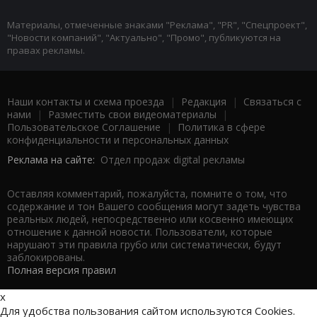
Материалы, отмеченные знаками "Реклама", "PR", "Спецпроект",
"Новости компаний", "Актуально", "Промо", публикуются на
правах рекламы.
Наши контакты и схема проезда
|
Редакция
|
Связаться с
нами
|
Разместить свои видеоматериалы
|
Пользовательское Соглашение
|
Политика в сфере
конфиденциальности и персональных данных
Реклама на сайте:
Отдел продаж digital рекламы
Оставляя комментарий, пожалуйста, помните о том, что
содержание и тон Вашего сообщения могут задеть чувства
реальных людей, непосредственно или косвенно имеющих
отношение к данной новости. Пользователи, которые
нарушают эти правила грубо или систематически, будут
заблокированы.
Полная версия правил
x
Для удобства пользования сайтом используются Cookies.