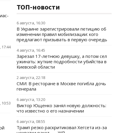
ТОП-новости
иас-
6 августа, 16:30
В Украине зарегистрировали петицию об
изменении правил мобилизации: кого
предлагают призывать в первую очередь
 17:44
4 августа, 16:45
Зарезал 17-летнюю девушку, а потом сел
ужинать: жуткие подробности убийства в
Киевской области
2 августа, 22:18
СМИ: В ресторане в Москве погибла дочь
генерала
6 августа, 13:20
 10:53
Виктор Ющенко занял новую должность:
что известно о его назначении
6 августа, 08:55
Трамп резко раскритиковал Хегсета из-за
ой
нехватки ракет, — WP