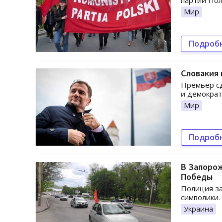
партии Пол
Мир
Подроб
Словакия 
Премьер сд
и демократ
Мир
Подроб
В Запорож
Победы
Полиция за
символики.
Украина