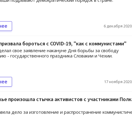
ьши подрывают демократический порядок в стране.
нее
6 декабря 2020,
призвала бороться с COVID-19, "как с коммунистами"
елал свое заявление накануне Дня борьбы за свободу
ию - государственного праздника Словакии и Чехии.
нее
17 ноября 2020,
ье произошла стычка активистов с участниками Полк
вела дело за изготовление и распространение коммунистич