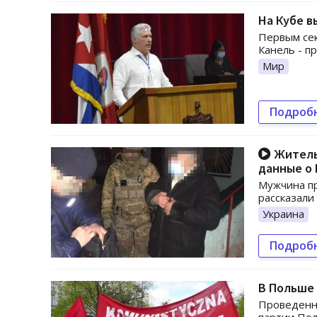
На Кубе в
Первым сек
Канель - п
Мир
Подроб
Житель 
данные о
Мужчина пр
рассказали 
Украина
Подроб
В Польше
Проведенны