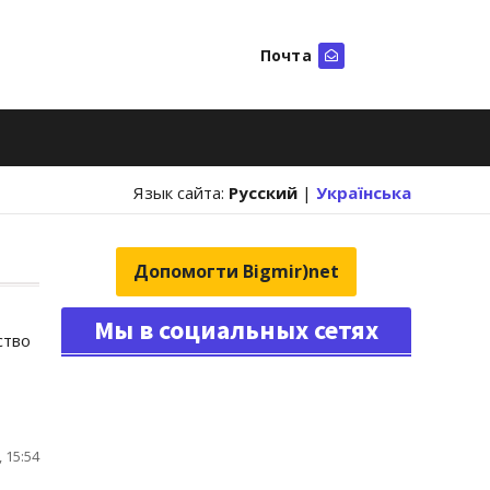
Почта
Искать
Язык сайта:
Русский
|
Українська
Допомогти Bigmir)net
Мы в социальных сетях
ство
 15:54