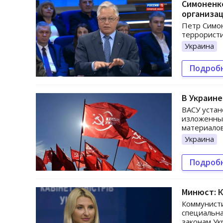
Симоненко
организа
Петр Симон
террористи
Украина
Подроб
В Украин
ВАСУ устан
изложенны
материалов
Украина
Подроб
Минюст: К
Коммунисти
специальна
законам У