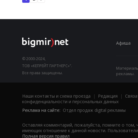
Афиша
© 2000-2024,
ТОВ «КЕПРЕЙТ ПАРТНЕРС»".
Материалы,
Все права защищены.
рекламы.
Наши контакты и схема проезда
|
Редакция
|
Связа
конфиденциальности и персональных данных
Реклама на сайте:
Отдел продаж digital рекламы
Оставляя комментарий, пожалуйста, помните о том, 
имеющих отношение к данной новости. Пользователи,
Полная версия правил