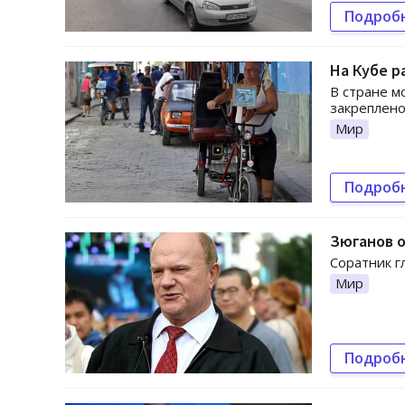
Подроб
На Кубе р
В стране м
закреплено
Мир
Подроб
Зюганов о
Соратник г
Мир
Подроб