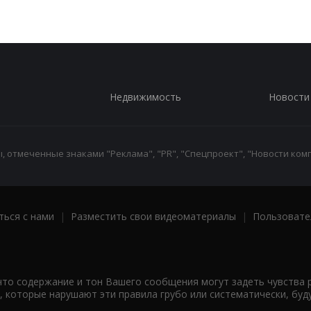
Недвижимость
Новости
 отмеченные знаками "Реклама", "PR", "Спецпроект", "Новости комп
ться с нами
|
Разместить свои видеоматериалы
|
Пользовате
что содержание и тон Вашего сообщения могут задеть чувства 
 которые нарушают эти правила грубо или систематически, буд