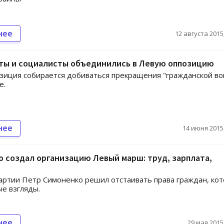
нее
12 августа 2015,
ты и социалисты объединились в Левую оппозицию
зиция собирается добиваться прекращения "гражданской в
е.
нее
14 июня 2015,
 создал организацию Левый марш: труд, зарплата,
артии Петр Симоненко решил отстаивать права граждан, ко
е взгляды.
нее
29 мая 2015,