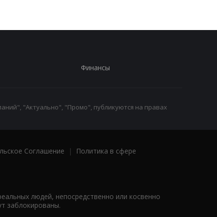
Финансы
аний", "Актуально", "Промо", публикуются на правах
льское Соглашение
|
Политика в сфере
реальных людей, непосредственно или косвенно
ут заблокированы.