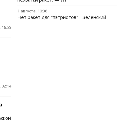
1 августа, 10:36
Нет ракет для "пэтриотов" - Зеленский
 16:55
 02:14
а
еской