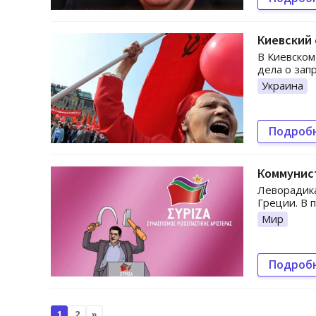
Киевский 
В Киевском
дела о зап
Украина
Подроб
Коммунист
Леворадика
Греции. В 
Мир
Подроб
1
2
»