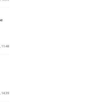
ие
 11:48
 14:39