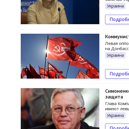
Украина
Подроб
Коммунис
Левая оппо
на Донбасс
Украина
Подроб
Симоненко
защита
Глава Комп
имеют левы
Украина
Подроб