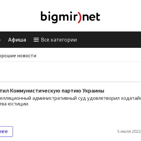
о
Афиша
Все категории
орошие новости
етил Коммунистическую партию Украины
пелляционный административный суд удовлетворил ходатай
тва юстиции.
нее
5 июля 2022,