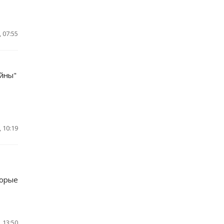
 07:55
ойны"
 10:19
торые
 13:50