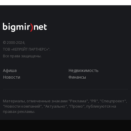
© 2000-2024,
ТОВ «КЕПРЕЙТ ПАРТНЕРС»".
Все права защищены.
Афиша
Недвижимость
Новости
Финансы
Материалы, отмеченные знаками "Реклама", "PR", "Спецпроект",
"Новости компаний", "Актуально", "Промо", публикуются на
правах рекламы.