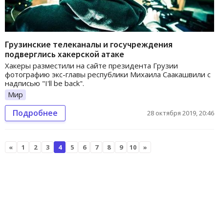
Грузинские телеканалы и госучреждения
подверглись хакерской атаке
Хакеры разместили на сайте президента Грузии
фотографию экс-главы республики Михаила Саакашвили с
надписью "I'll be back".
Мир
Подробнее
28 октября 2019, 20:46
«
1
2
3
4
5
6
7
8
9
10
»