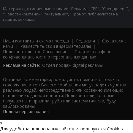
Материалы, отмеченные знаками "Реклама", "PR", "Спецпроект",
"Новости компаний", "Актуально", "Промо", публикуются на
правах рекламы.
Наши контакты и схема проезда
|
Редакция
|
Связаться с
нами
|
Разместить свои видеоматериалы
|
Пользовательское Соглашение
|
Политика в сфере
конфиденциальности и персональных данных
Реклама на сайте:
Отдел продаж digital рекламы
Оставляя комментарий, пожалуйста, помните о том, что
содержание и тон Вашего сообщения могут задеть чувства
реальных людей, непосредственно или косвенно имеющих
отношение к данной новости. Пользователи, которые
нарушают эти правила грубо или систематически, будут
заблокированы.
Полная версия правил
x
Для удобства пользования сайтом используются Cookies.