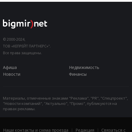
© 2000-2024,
ТОВ «КЕПРЕЙТ ПАРТНЕРС»".
Все права защищены.
Афиша
Недвижимость
Новости
Финансы
Материалы, отмеченные знаками "Реклама", "PR", "Спецпроект",
"Новости компаний", "Актуально", "Промо", публикуются на
правах рекламы.
Наши контакты и схема проезда
|
Редакция
|
Связаться с