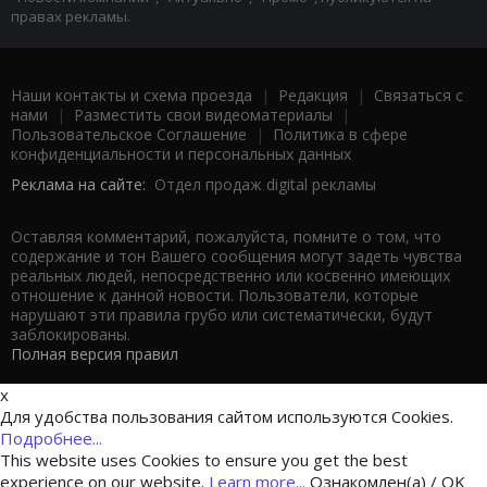
правах рекламы.
Наши контакты и схема проезда
|
Редакция
|
Связаться с
нами
|
Разместить свои видеоматериалы
|
Пользовательское Соглашение
|
Политика в сфере
конфиденциальности и персональных данных
Реклама на сайте:
Отдел продаж digital рекламы
Оставляя комментарий, пожалуйста, помните о том, что
содержание и тон Вашего сообщения могут задеть чувства
реальных людей, непосредственно или косвенно имеющих
отношение к данной новости. Пользователи, которые
нарушают эти правила грубо или систематически, будут
заблокированы.
Полная версия правил
x
Для удобства пользования сайтом используются Cookies.
Подробнее...
This website uses Cookies to ensure you get the best
experience on our website.
Learn more...
Ознакомлен(а) / OK