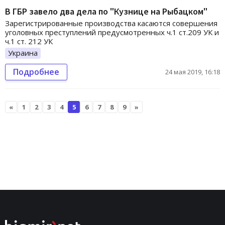
В ГБР завело два дела по "Кузнице на Рыбацком"
Зарегистрированные производства касаются совершения
уголовных преступлений предусмотренных ч.1 ст.209 УК и
ч.1 ст. 212 УК
Украина
Подробнее
24 мая 2019, 16:18
«
1
2
3
4
5
6
7
8
9
»