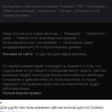
Материалы, отмеченные знаками "Реклама", "PR", "Спецпроект",
"Новости компаний", "Актуально", "Промо", публикуются на
правах рекламы.
Наши контакты и схема проезда
|
Редакция
|
Связаться с
нами
|
Разместить свои видеоматериалы
|
Пользовательское Соглашение
|
Политика в сфере
конфиденциальности и персональных данных
Реклама на сайте:
Отдел продаж digital рекламы
Оставляя комментарий, пожалуйста, помните о том, что
содержание и тон Вашего сообщения могут задеть чувства
реальных людей, непосредственно или косвенно имеющих
отношение к данной новости. Пользователи, которые
нарушают эти правила грубо или систематически, будут
заблокированы.
Полная версия правил
x
Для удобства пользования сайтом используются Cookies.