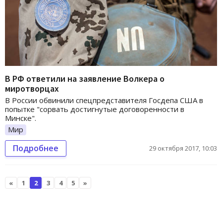
В РФ ответили на заявление Волкера о
миротворцах
В России обвинили спецпредставителя Госдепа США в
попытке "сорвать достигнутые договоренности в
Минске".
Мир
Подробнее
29 октября 2017, 10:03
«
1
2
3
4
5
»