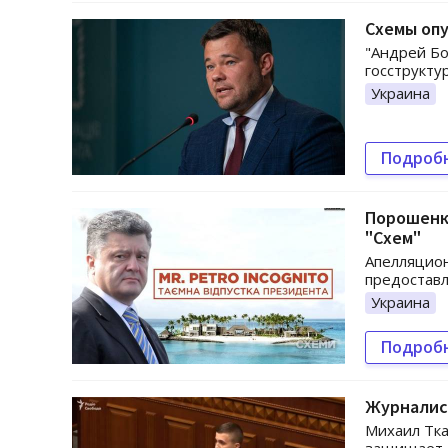
Схемы опу
"Андрей Бо
госструкту
Украина
Подроб
Порошенко
"Схем"
Апелляцион
предоставл
Украина
Подроб
Журналист
Михаил Тка