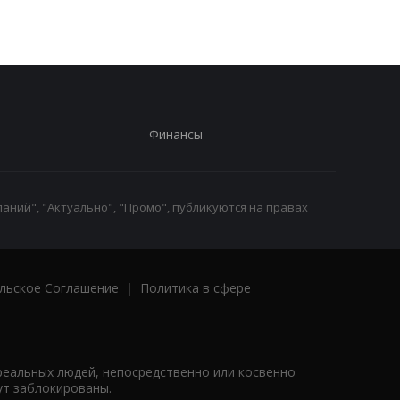
Финансы
аний", "Актуально", "Промо", публикуются на правах
льское Соглашение
|
Политика в сфере
реальных людей, непосредственно или косвенно
ут заблокированы.