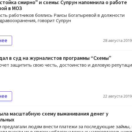
стойка смирно" и схемы: Супрун напомнила о работе
вой в МОЗ
сть работников боялись Раисы Богатыревой в должности
дравоохранения, говорит Супрун
нее
28 августа 2019,
дал в суд на журналистов программы “Схемы”
очет защитить свою честь, достоинство и деловую репутаци
нее
22 августа 2019,
ыла масштабную схему выманивания денег у
льных
предлагали людям внести платежи за последующие займы,
али внести их в списки неблагонадежных налогоплательщико