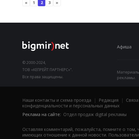
«
1
2
3
»
Афиша
© 2000-2024,
ТОВ «КЕПРЕЙТ ПАРТНЕРС»".
Материалы,
Все права защищены.
рекламы.
Наши контакты и схема проезда
|
Редакция
|
Связа
конфиденциальности и персональных данных
Реклама на сайте:
Отдел продаж digital рекламы
Оставляя комментарий, пожалуйста, помните о том, 
имеющих отношение к данной новости. Пользователи,