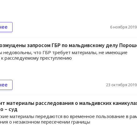
нее
6 ноября 2019,
возмущены запросом ГБР по мальдивскому делу Порош
ы недовольны, что ГБР требует материалы, не имеющие
 к расследуемому преступлению
нее
23 октября 2019,
ит материалы расследования о мальдивских каникула
о – суд
кие материалы передаются во временное пользование в ра
ния о незаконном пересечении границы