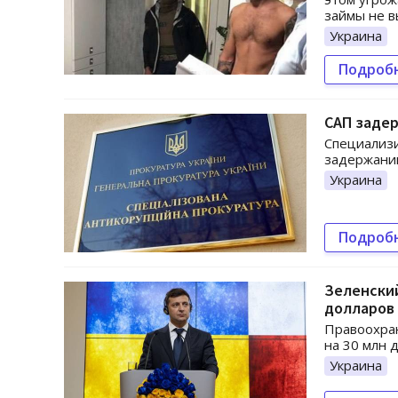
займы не 
Украина
Подроб
САП заде
Специализи
задержани
Украина
Подроб
Зеленский
долларов
Правоохра
на 30 млн 
Украина