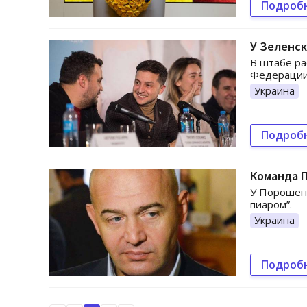
Подроб
У Зеленск
В штабе ра
Федерации 
Украина
Подроб
Команда П
У Порошенк
пиаром”.
Украина
Подроб