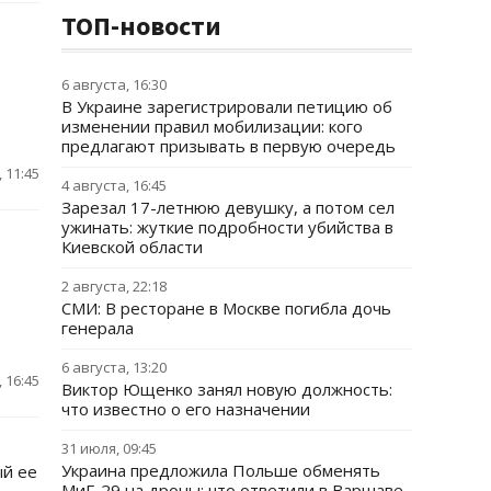
ТОП-новости
6 августа, 16:30
В Украине зарегистрировали петицию об
изменении правил мобилизации: кого
предлагают призывать в первую очередь
 11:45
4 августа, 16:45
Зарезал 17-летнюю девушку, а потом сел
ужинать: жуткие подробности убийства в
Киевской области
2 августа, 22:18
СМИ: В ресторане в Москве погибла дочь
генерала
6 августа, 13:20
 16:45
Виктор Ющенко занял новую должность:
что известно о его назначении
31 июля, 09:45
Украина предложила Польше обменять
ый ее
МиГ-29 на дроны: что ответили в Варшаве