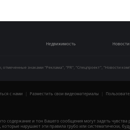
Недвижимость
Новости
 отмеченные знаками "Реклама", "PR", "Спецпроект", "Новости комп
ться с нами
|
Разместить свои видеоматериалы
|
Пользовате
что содержание и тон Вашего сообщения могут задеть чувства 
 которые нарушают эти правила грубо или систематически, буд