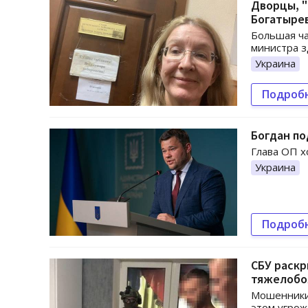
Дворцы, "
Богатыре
Большая ча
министра з
Украина
Подроб
Богдан по
Глава ОП х
Украина
Подроб
СБУ раскр
тяжелобо
Мошенники 
этом угрож