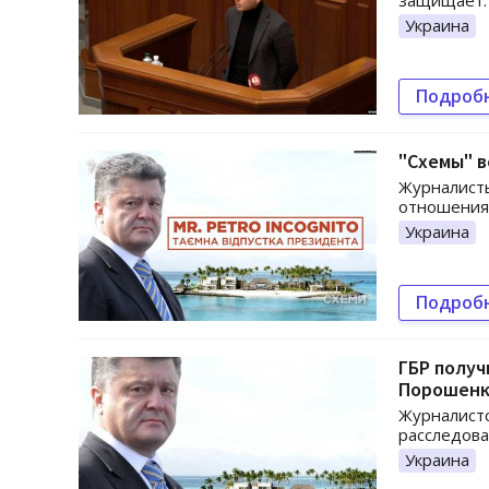
защищает.
Украина
Подроб
"Схемы" 
Журналист
отношения
Украина
Подроб
ГБР получ
Порошенк
Журналистс
расследова
Украина