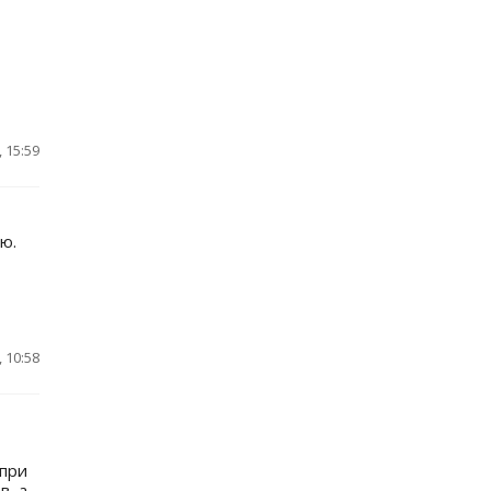
 15:59
ю.
 10:58
 при
в, а