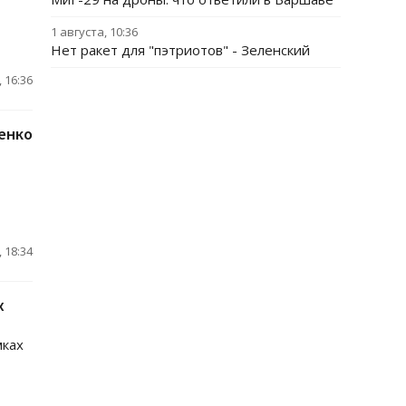
1 августа, 10:36
Нет ракет для "пэтриотов" - Зеленский
 16:36
енко
 18:34
х
мках