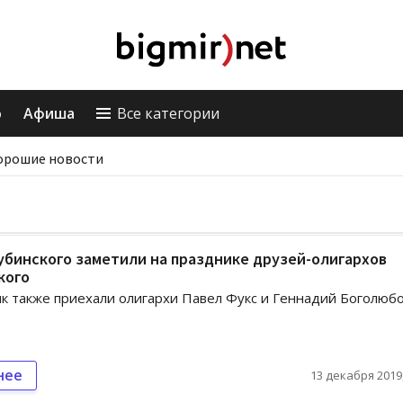
о
Афиша
Все категории
орошие новости
убинского заметили на празднике друзей-олигархов
кого
к также приехали олигархи Павел Фукс и Геннадий Боголюб
нее
13 декабря 2019,