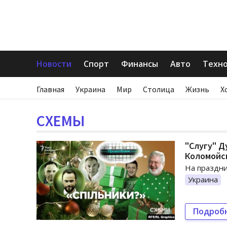
Новости
Спорт
Финансы
Авто
Техн
Главная
Украина
Мир
Столица
Жизнь
Х
СХЕМЫ
"Слугу" Д
Коломойс
На праздни
Украина
Подроб