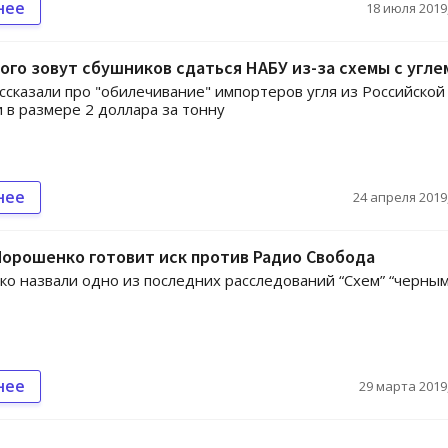
нее
18 июля 2019,
ого зовут сбушников сдаться НАБУ из-за схемы с угле
ссказали про "обилечивание" импортеров угля из Российской
в размере 2 доллара за тонну
нее
24 апреля 2019,
орошенко готовит иск против Радио Свобода
о назвали одно из последних расследований “Схем” “черны
нее
29 марта 2019,