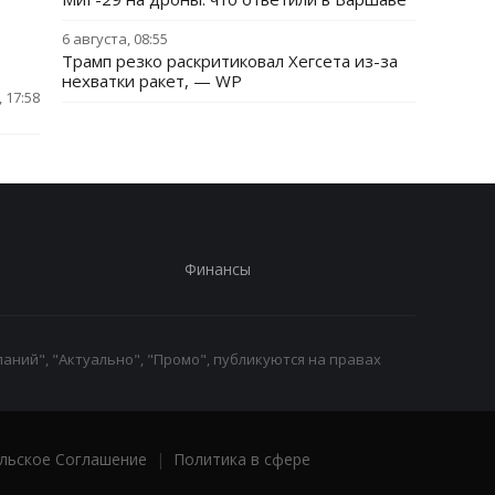
6 августа, 08:55
Трамп резко раскритиковал Хегсета из-за
нехватки ракет, — WP
 17:58
Финансы
аний", "Актуально", "Промо", публикуются на правах
льское Соглашение
|
Политика в сфере