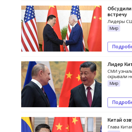
Обсудили 
встречу
Лидеры США
Мир
Подроб
Лидер Ки
СМИ узнали
скрывали н
Мир
Подроб
Китай озв
Глава Кита