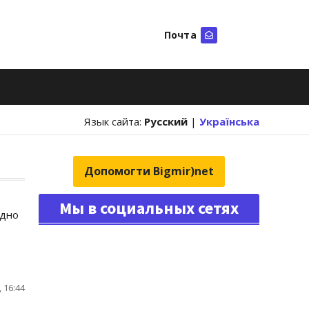
Почта
Искать
Язык сайта:
Русский
|
Українська
Допомогти Bigmir)net
Мы в социальных сетях
удно
 16:44