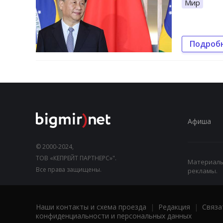
Мир
Подроб
Афиша
© 2000-2024,
ТОВ «КЕПРЕЙТ ПАРТНЕРС»".
Материалы,
Все права защищены.
рекламы.
Наши контакты и схема проезда
|
Редакция
|
Связа
конфиденциальности и персональных данных