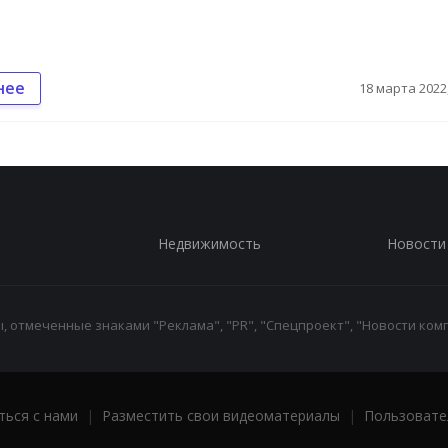
нее
18 марта 2022,
Недвижимость
Новости
 отмеченные знаками "Реклама", "PR", "Спецпроект", "Новости комп
ться с нами
|
Разместить свои видеоматериалы
|
Пользовате