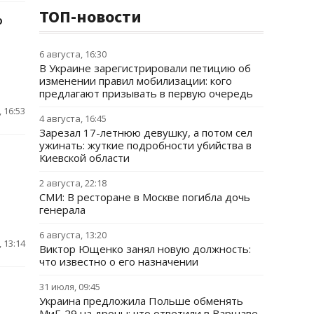
ТОП-новости
ю
6 августа, 16:30
В Украине зарегистрировали петицию об
изменении правил мобилизации: кого
предлагают призывать в первую очередь
 16:53
4 августа, 16:45
Зарезал 17-летнюю девушку, а потом сел
ужинать: жуткие подробности убийства в
Киевской области
2 августа, 22:18
СМИ: В ресторане в Москве погибла дочь
генерала
6 августа, 13:20
 13:14
Виктор Ющенко занял новую должность:
что известно о его назначении
31 июля, 09:45
Украина предложила Польше обменять
МиГ-29 на дроны: что ответили в Варшаве