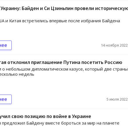
Украину: Байден и Си Цзиньпин провели историческу
 и Китая встретились впервые после избрания Байдена
нее
14 ноября 2022,
тая отклонил приглашение Путина посетить Россию
 о небольшом дипломатическом казусе, который две страны
есколько недель
нее
5 июля 2022,
учил свою позицию по войне в Украине
я предложил Байдену вместе бороться за мир на планете