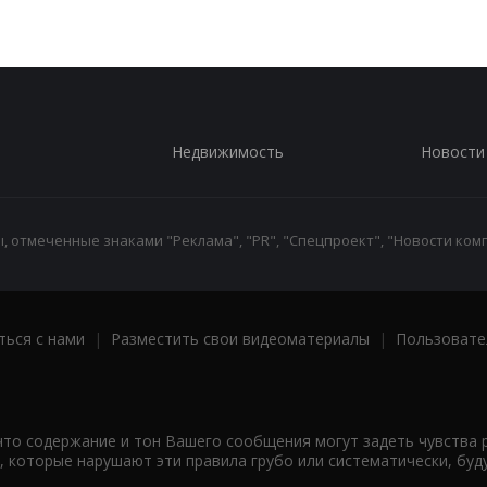
Недвижимость
Новости
 отмеченные знаками "Реклама", "PR", "Спецпроект", "Новости комп
ться с нами
|
Разместить свои видеоматериалы
|
Пользовате
что содержание и тон Вашего сообщения могут задеть чувства 
 которые нарушают эти правила грубо или систематически, буд