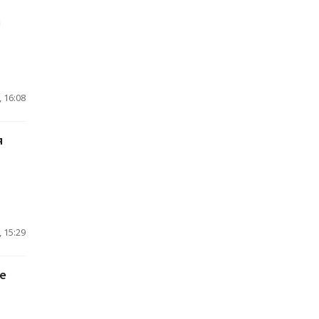
и
 16:08
я
 15:29
е