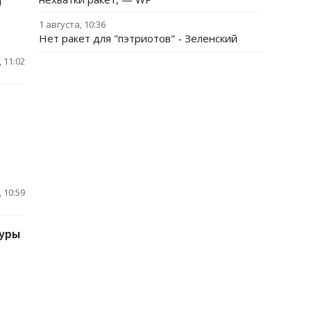
й
1 августа, 10:36
Нет ракет для "пэтриотов" - Зеленский
 11:02
 10:59
туры