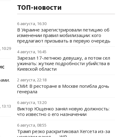
ТОП-новости
6 августа, 16:30
В Украине зарегистрировали петицию об
изменении правил мобилизации: кого
предлагают призывать в первую очередь
 10:29
4 августа, 16:45
Зарезал 17-летнюю девушку, а потом сел
ужинать: жуткие подробности убийства в
ис
Киевской области
ами.
2 августа, 22:18
СМИ: В ресторане в Москве погибла дочь
генерала
6 августа, 13:20
 13:13
Виктор Ющенко занял новую должность:
что известно о его назначении
6 августа, 08:55
Трамп резко раскритиковал Хегсета из-за
нехватки ракет, — WP