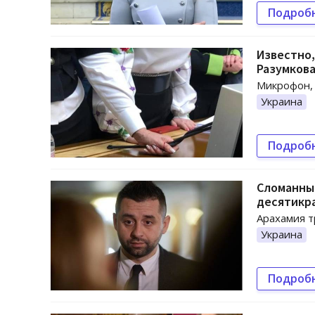
Подроб
Известно,
Разумков
Микрофон, 
Украина
Подроб
Сломанный
десятикр
Арахамия т
Украина
Подроб