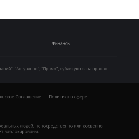
Финансы
аний", "Актуально", "Промо", публикуются на правах
льское Соглашение
|
Политика в сфере
реальных людей, непосредственно или косвенно
ут заблокированы.