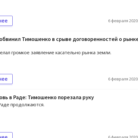
нее
6 февраля 2020,
обвинил Тимошенко в срыве договоренностей о рынк
елал громкое заявление касательно рынка земли.
нее
6 февраля 2020,
овь в Раде: Тимошенко порезала руку
Раде продолжаются.
нее
6 февраля 2020,