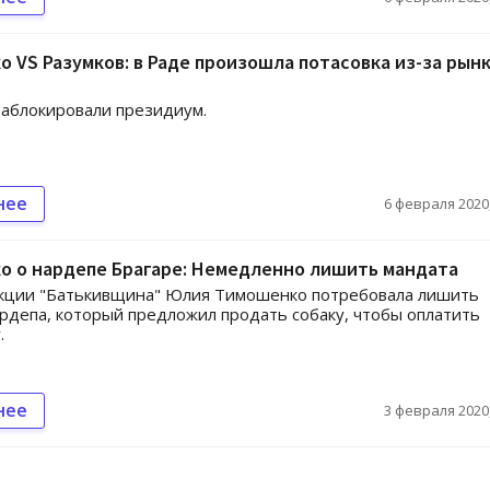
 VS Разумков: в Раде произошла потасовка из-за рын
аблокировали президиум.
нее
6 февраля 2020,
о о нардепе Брагаре: Немедленно лишить мандата
кции "Батькивщина" Юлия Тимошенко потребовала лишить
рдепа, который предложил продать собаку, чтобы оплатить
.
нее
3 февраля 2020,