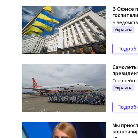
В Офисе 
госпитал
В ведомств
Украина
Подроб
Самолеты 
президен
Спецрейсы 
Украина
Подроб
Мы приост
коронави