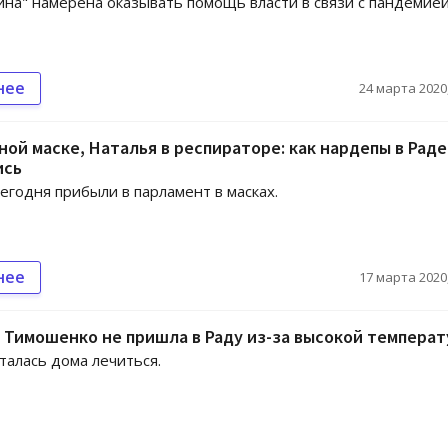
на" намерена оказывать помощь власти в связи с пандемие
нее
24 марта 2020,
ной маске, Наталья в респираторе: как нардепы в Раде
ись
егодня прибыли в парламент в масках.
нее
17 марта 2020,
 Тимошенко не пришла в Раду из-за высокой темпера
талась дома лечиться.