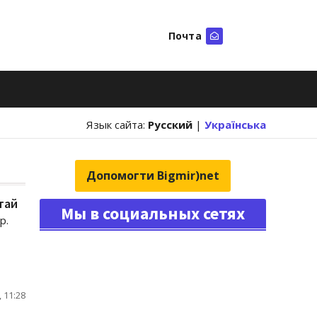
Почта
Искать
Язык сайта:
Русский
|
Українська
Допомогти Bigmir)net
тай
Мы в социальных сетях
p.
 11:28