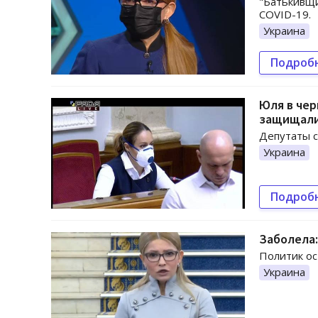
"Батькивщи
COVID-19.
Украина
Подроб
Юля в чер
защищал
Депутаты с
Украина
Подроб
Заболела:
Политик ос
Украина