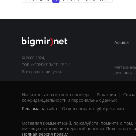
Афиша
© 2000-2024,
ТОВ «КЕПРЕЙТ ПАРТНЕРС»".
Материалы,
Все права защищены.
рекламы.
Наши контакты и схема проезда
|
Редакция
|
Связа
конфиденциальности и персональных данных
Реклама на сайте:
Отдел продаж digital рекламы
Оставляя комментарий, пожалуйста, помните о том, 
имеющих отношение к данной новости. Пользователи,
Полная версия правил