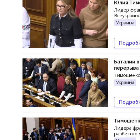
Юлия Тим
Лидер фра
Всеукраинс
Украина
Подроб
Баталии в
перерыва
Тимошенко 
Украина
Подроб
Тимошенко
Лидера фр
разбитого 