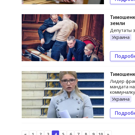
Тимошенко
земли
Депутаты з
Украина
Подроб
Тимошенк
Лидер фра
мандата на
коммуналку
Украина
Подроб
«
1
2
3
4
5
6
7
8
9
10
»