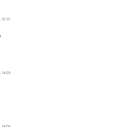
 15:15
е
 14:29
 14:04