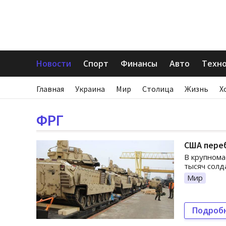
Новости
Спорт
Финансы
Авто
Техн
Главная
Украина
Мир
Столица
Жизнь
Х
ФРГ
США пере
В крупнома
тысяч солд
Мир
Подроб