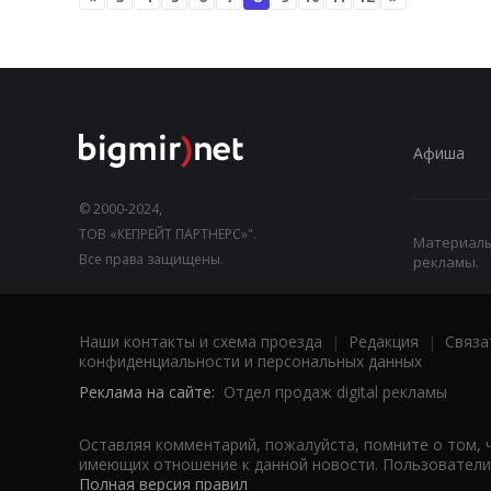
Афиша
© 2000-2024,
ТОВ «КЕПРЕЙТ ПАРТНЕРС»".
Материалы,
Все права защищены.
рекламы.
Наши контакты и схема проезда
|
Редакция
|
Связа
конфиденциальности и персональных данных
Реклама на сайте:
Отдел продаж digital рекламы
Оставляя комментарий, пожалуйста, помните о том, 
имеющих отношение к данной новости. Пользователи,
Полная версия правил