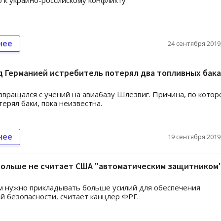
к украино-российскому конфликту
нее
24 сентября 2019,
д Германией истребитель потерял два топливных бака
звращался с учений на авиабазу Шлезвиг. Причина, по котор
терял баки, пока неизвестна.
нее
19 сентября 2019,
больше не считает США "автоматическим защитником
 нужно прикладывать больше усилий для обеспечения
й безопасности, считает канцлер ФРГ.