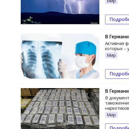
Мир
Подроб
В Германи
Активная ф
которых – 
Мир
Подроб
В Герман
В документ
таможенник
наркотиков
Мир
Подроб