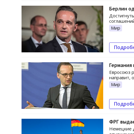
Берлин о
Достигнуты
соглашений
Мир
Подроб
Германия 
Евросоюз р
направит, 
Мир
Подроб
ФРГ выда
Немецкие д