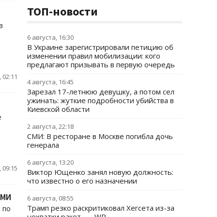
ТОП-новости
в
6 августа, 16:30
В Украине зарегистрировали петицию об
изменении правил мобилизации: кого
предлагают призывать в первую очередь
 02:11
4 августа, 16:45
Зарезал 17-летнюю девушку, а потом сел
ужинать: жуткие подробности убийства в
Киевской области
е
2 августа, 22:18
СМИ: В ресторане в Москве погибла дочь
генерала
6 августа, 13:20
 09:15
Виктор Ющенко занял новую должность:
что известно о его назначении
СМИ
6 августа, 08:55
Трамп резко раскритиковал Хегсета из-за
 по
нехватки ракет, — WP