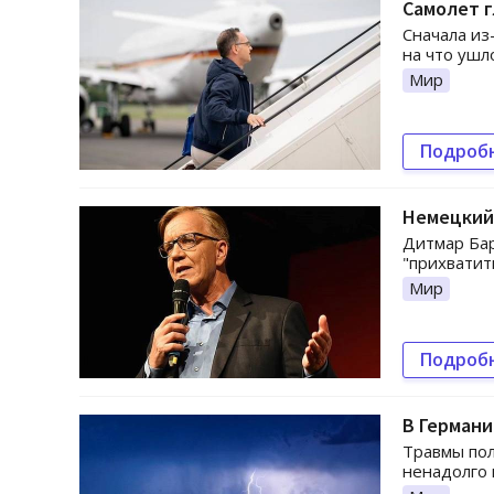
Самолет г
Сначала из
на что ушл
Мир
Подроб
Немецкий 
Дитмар Бар
"прихватит
Мир
Подроб
В Германи
Травмы пол
ненадолго 