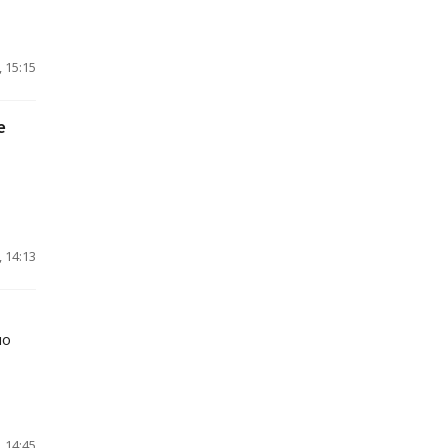
 15:15
е
 14:13
но
 14:45