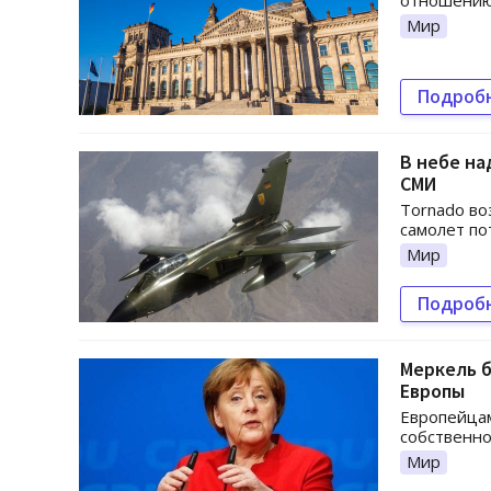
отношению 
Мир
Подроб
В небе на
СМИ
Tornado во
самолет по
Мир
Подроб
Меркель 
Европы
Европейцам
собственно
Мир