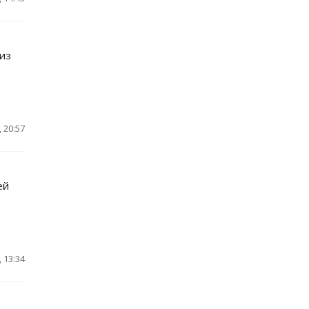
 из
 20:57
ей
 13:34