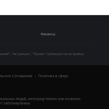
Финансы
аний", "Актуально", "Промо", публикуются на правах
льское Соглашение
|
Политика в сфере
реальных людей, непосредственно или косвенно
ут заблокированы.