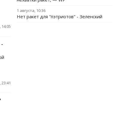
1 августа, 10:36
Нет ракет для "пэтриотов" - Зеленский
 14:05
 -
ой
 23:41
"