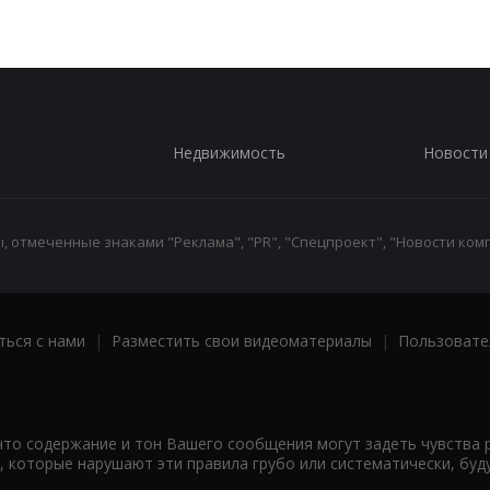
Недвижимость
Новости
 отмеченные знаками "Реклама", "PR", "Спецпроект", "Новости комп
ться с нами
|
Разместить свои видеоматериалы
|
Пользовате
что содержание и тон Вашего сообщения могут задеть чувства 
 которые нарушают эти правила грубо или систематически, буд