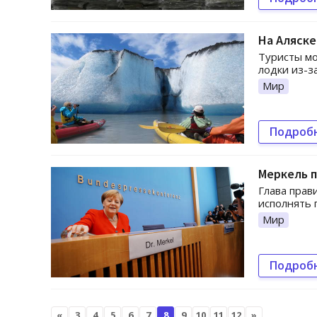
На Аляске
Туристы мо
лодки из-з
Мир
Подроб
Меркель 
Глава прав
исполнять 
Мир
Подроб
«
3
4
5
6
7
8
9
10
11
12
»