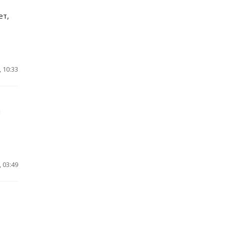
ет,
 10:33
м
 03:49