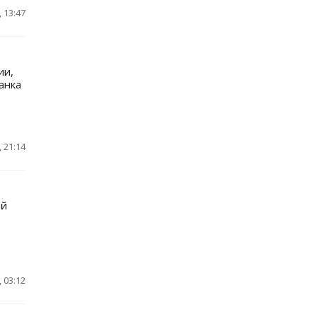
 13:47
ии,
анка
 21:14
ей
 03:12