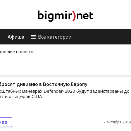
о
Афиша
Все категории
орошие новости
бросят дивизию в Восточную Европу
сштабных маневрах Defender-2020 будут задействованы до
ат и офицеров США.
нее
2 октября 2019,