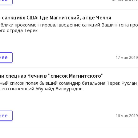
 санкциях США: Где Магнитский, а где Чечня
ублики прокомментировал введение санкций Вашингтона пр
го отряда Терек.
нее
17 мая 2019,
и спецназ Чечни в "список Магнитского"
ный список попал бывший командир батальона Терек Руслан
 его нынешний Абузайд Висмурадов.
нее
16 мая 2019,