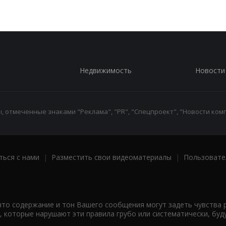
Недвижимость
Новости
 отмеченные знаками "Реклама", "PR", "Спецпроект", "Новости комп
ться с нами
|
Разместить свои видеоматериалы
|
Пользовате
что содержание и тон Вашего сообщения могут задеть чувства 
 которые нарушают эти правила грубо или систематически, буд