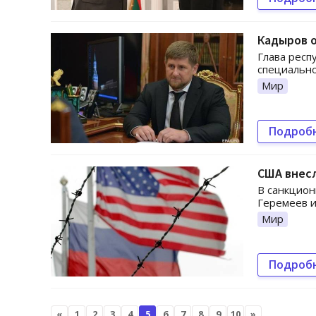
Кадыров о
Глава респ
специально
Мир
Подроб
США внесл
В санкцион
Геремеев и
Мир
Подроб
«
1
2
3
4
5
6
7
8
9
10
»