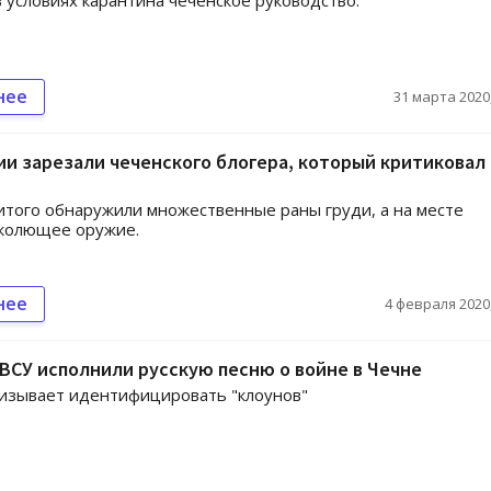
в условиях карантина чеченское руководство.
нее
31 марта 2020,
и зарезали чеченского блогера, который критиковал
итого обнаружили множественные раны груди, а на месте
 колющее оружие.
нее
4 февраля 2020,
ВСУ исполнили русскую песню о войне в Чечне
изывает идентифицировать "клоунов"