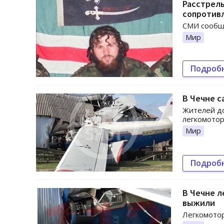
Расстрель
сопротив
СМИ сообщ
Мир
Подроб
В Чечне с
Жителей до
легкомотор
Мир
Подроб
В Чечне л
выжили
Легкомото