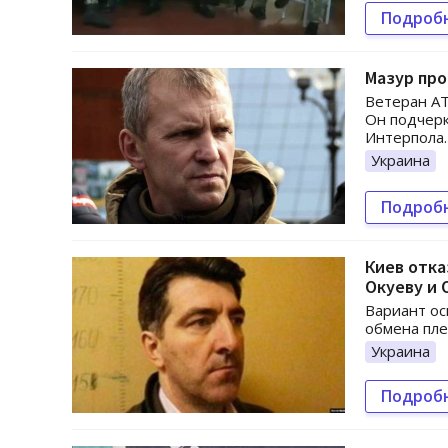
Подроб
Мазур пр
Ветеран АТ
Он подчерк
Интерпола.
Украина
Подроб
Киев отка
Окуеву и 
Вариант ос
обмена пл
Украина
Подроб