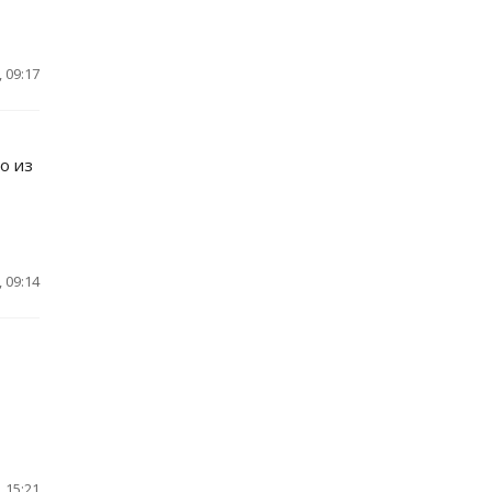
 09:17
о из
 09:14
 15:21