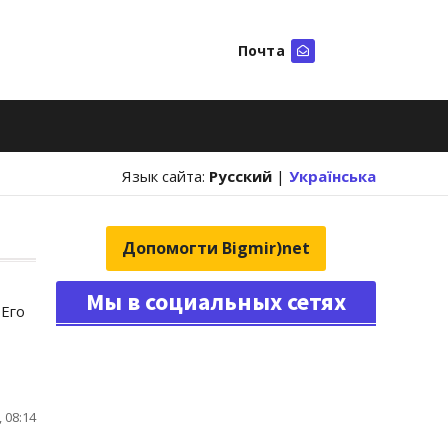
Почта
Искать
Язык сайта:
Русский
|
Українська
Допомогти Bigmir)net
Мы в социальных сетях
 Его
 08:14