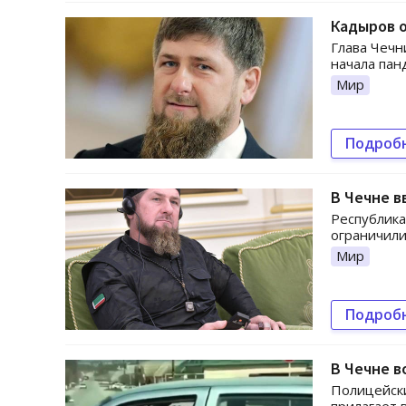
Кадыров о
Глава Чечн
начала пан
Мир
Подроб
В Чечне в
Республика
ограничили
Мир
Подроб
В Чечне в
Полицейски