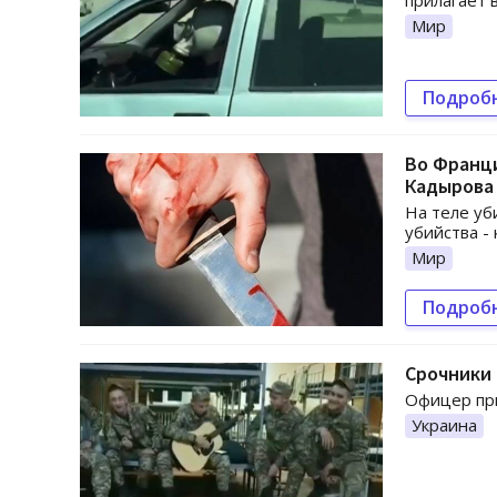
прилагает 
Мир
Подроб
Во Франци
Кадырова
На теле уб
убийства -
Мир
Подроб
Срочники 
Офицер пр
Украина