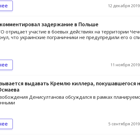
нее
12 декабря 2019,
окомментировал задержание в Польше
О отрицает участие в боевых действиях на территории Чечн
нул, что украинские пограничники не предупредили его о сп
нее
11 ноября 2019,
зывается выдавать Кремлю киллера, покушавшегося 
Осмаева
вобождения Денисултанова обсуждался в рамках планируем
енными
нее
5 сентября 2019,