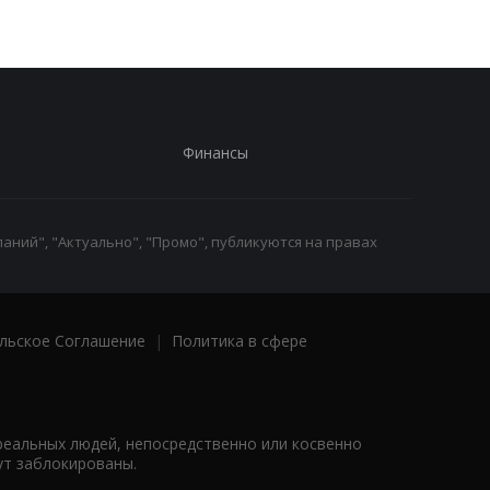
Финансы
аний", "Актуально", "Промо", публикуются на правах
льское Соглашение
|
Политика в сфере
реальных людей, непосредственно или косвенно
ут заблокированы.