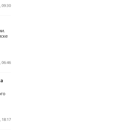
 09:30
и.
иске
 06:46
на
ого
 18:17