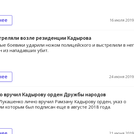
нее
16 июля 2019,
стреляли возле резиденции Кадырова
е боевики ударили ножом полицейского и выстрелили в нег
н из нападавших убит.
нее
24 июня 2019,
о вручил Кадырову орден Дружбы народов
Лукашенко лично вручил Рамзану Кадырову орден, указ о
и которым был подписан еще в августе 2018 года.
нее
21 июня 2019,