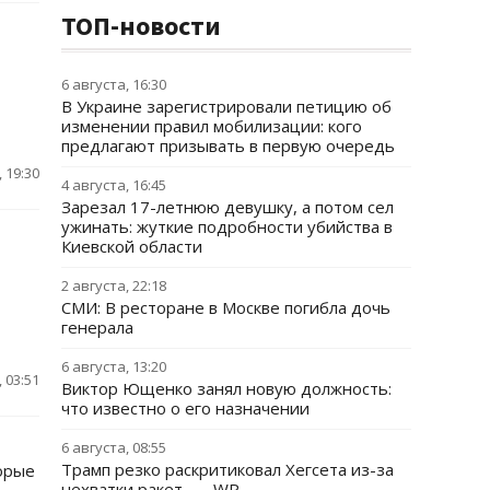
ТОП-новости
6 августа, 16:30
В Украине зарегистрировали петицию об
изменении правил мобилизации: кого
предлагают призывать в первую очередь
 19:30
4 августа, 16:45
Зарезал 17-летнюю девушку, а потом сел
ужинать: жуткие подробности убийства в
Киевской области
2 августа, 22:18
СМИ: В ресторане в Москве погибла дочь
генерала
6 августа, 13:20
 03:51
Виктор Ющенко занял новую должность:
что известно о его назначении
6 августа, 08:55
Трамп резко раскритиковал Хегсета из-за
орые
нехватки ракет, — WP