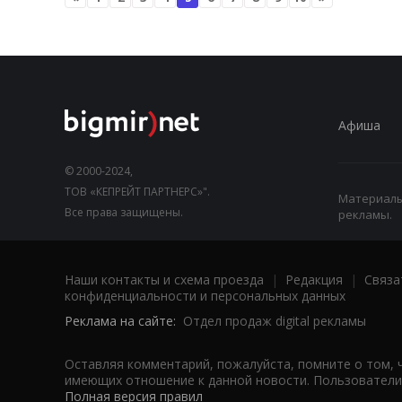
Афиша
© 2000-2024,
ТОВ «КЕПРЕЙТ ПАРТНЕРС»".
Материалы,
Все права защищены.
рекламы.
Наши контакты и схема проезда
|
Редакция
|
Связа
конфиденциальности и персональных данных
Реклама на сайте:
Отдел продаж digital рекламы
Оставляя комментарий, пожалуйста, помните о том, 
имеющих отношение к данной новости. Пользователи,
Полная версия правил