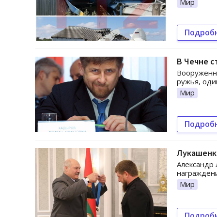
Мир
Подроб
В Чечне 
Вооруженны
ружья, оди
Мир
Подроб
Лукашенк
Александр 
награждени
Мир
Подроб