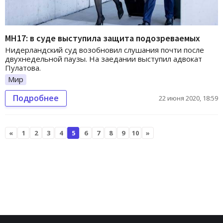
МН17: в суде выступила защита подозреваемых
Нидерландский суд возобновил слушания почти после
двухнедельной паузы. На заедании выступил адвокат
Пулатова.
Мир
Подробнее
22 июня 2020, 18:59
«
1
2
3
4
5
6
7
8
9
10
»