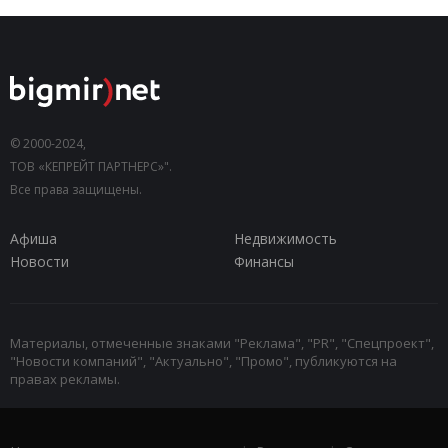
© 2000-2024,
ТОВ «КЕПРЕЙТ ПАРТНЕРС»".
Все права защищены.
Афиша
Недвижимость
Новости
Финансы
Материалы, отмеченные знаками "Реклама", "PR", "Спецпроект",
"Новости компаний", "Актуально", "Промо", публикуются на
правах рекламы.