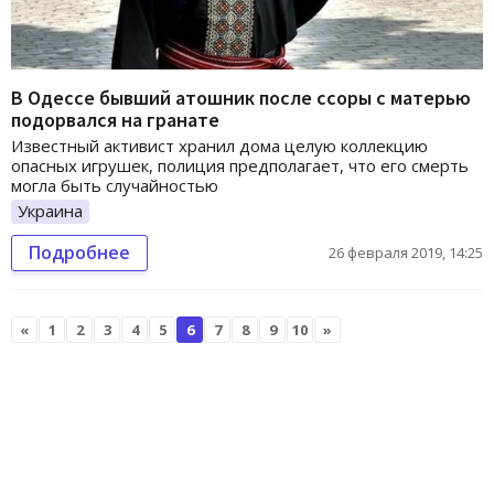
В Одессе бывший атошник после ссоры с матерью
подорвался на гранате
Известный активист хранил дома целую коллекцию
опасных игрушек, полиция предполагает, что его смерть
могла быть случайностью
Украина
Подробнее
26 февраля 2019, 14:25
«
1
2
3
4
5
6
7
8
9
10
»