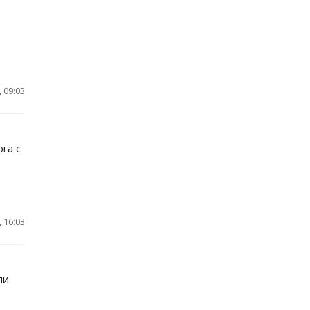
 09:03
га с
 16:03
ли