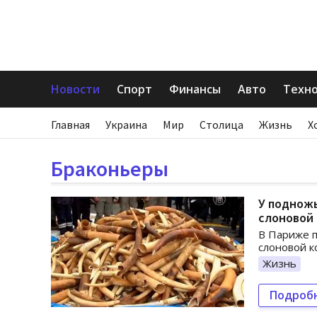
Новости
Спорт
Финансы
Авто
Техн
Главная
Украина
Мир
Столица
Жизнь
Х
Браконьеры
У поднож
слоновой
В Париже п
слоновой к
Жизнь
Подроб