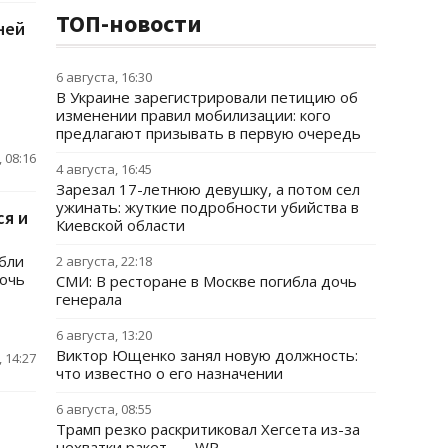
ТОП-новости
ней
6 августа, 16:30
В Украине зарегистрировали петицию об
изменении правил мобилизации: кого
предлагают призывать в первую очередь
 08:16
4 августа, 16:45
Зарезал 17-летнюю девушку, а потом сел
ужинать: жуткие подробности убийства в
ся и
Киевской области
ибли
2 августа, 22:18
ночь
СМИ: В ресторане в Москве погибла дочь
генерала
6 августа, 13:20
Виктор Ющенко занял новую должность:
 14:27
что известно о его назначении
6 августа, 08:55
Трамп резко раскритиковал Хегсета из-за
нехватки ракет, — WP