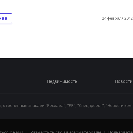
нее
24 февраля 2012,
Недвижимость
Новости
 отмеченные знаками "Реклама", "PR", "Спецпроект", "Новости комп
ться с нами
|
Разместить свои видеоматериалы
|
Пользовате