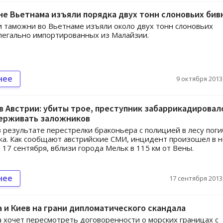
е Вьетнама изъяли порядка двух тонн слоновьих бив
 таможни во Вьетнаме изъяли около двух тонн слоновьих
легально импортированных из Малайзии.
нее
9 октября 2013,
в Австрии: убиты трое, преступник забаррикадировал
ерживать заложников
в результате перестрелки браконьера с полицией в лесу пог
ка. Как сообщают австрийские СМИ, инцидент произошел в 
, 17 сентября, вблизи города Мельк в 115 км от Вены.
нее
17 сентября 2013,
а и Киев на грани дипломатического скандала
 хочет пересмотреть договоренности о морских границах с