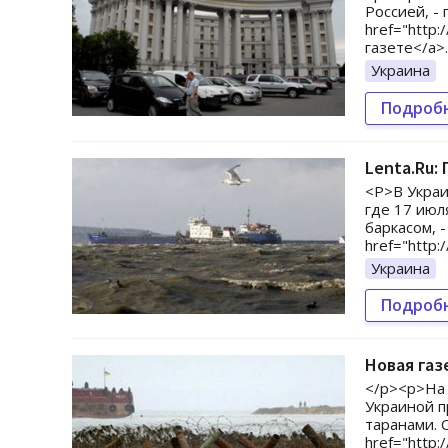
Россией, -
href="http
газете</a>
Украина
Подроб
Lenta.Ru:
<P>В Украи
где 17 июл
баркасом, 
href="http:
Украина
Подроб
Новая газ
</p><p>На 
Украиной п
таранами. 
href="http