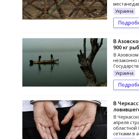
местанедав
Украина
Подроб
В Азовск
900 кг ры
В Азовском
незаконно 
Государств
Украина
Подроб
В Черкасс
ловившег
В Черкасск
апреля стр
областной 
сетками в 