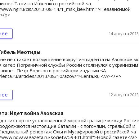
 пишет Татьяна Ивженко в российской <a
://www.ng.ru/cis/2013-08-14/1_msk_kiev.html">Независимой
.</p>
нее
14 августа 2013,
 Гибель Меотиды
не не стихает возмущение вокруг инцидента на Азовском мо
я катер Пограничной службы России столкнулся с украинским
- пишет Петр Бологов в российском издании <A
//lenta.ru/articles/2013/08/10/azov/">Lenta.Ru.</A></P>
нее
12 августа 2013,
ета: Идет война Азовская
до сих пор не установленной морской границе между Россие
родолжаются настоящие баталии - с погонями, стрельбой и
Специальный репортаж Ольги Мусафировой в российской <a
://www.novayagazeta.ru/society/59401.html">Новой газете</a> 