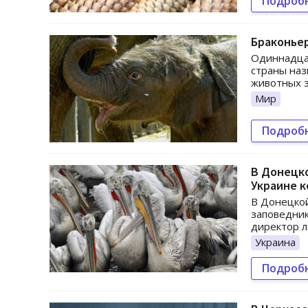
Подроб
Браконьер
Одиннадцат
страны на
животных з
Мир
Подроб
В Донецко
Украине к
В Донецкой
заповедник
директор 
Украина
Подроб