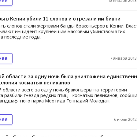
нее
18 января 2013,
ы в Кении убили 11 слонов и отрезали им бивни
ь слонов стали жертвами банды браконьеров в Кении. Влас
зывают инцидент крупнейшим массовым убийством этих
а последние годы.
нее
7 января 2013,
й области за одну ночь была уничтожена единственн
олония косматых пеликанов
 области всего за одну ночь браконьеры на территории
а разбили гнезда редких птиц - косматых пеликанов, сообщ
ландшафтного парка Меотида Геннадий Молодан.
нее
6 июля 2012,