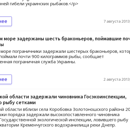
ней гибели украинских рыбаков.</p>
нее
7 августа 2013,
ом море задержаны шесть браконьеров, поймавшие по
бы
 море пограничники задержали шестерых браконьеров, кот
поймали почти 900 килограммов рыбы, сообщает
енная пограничная служба Украины.
нее
2 августа 2013,
кой области задержали чиновника Госэкоинспекции,
о рыбу сетками
ой области вблизи села Коробовка Золотоношского района 2
ажи порядка задержали высокопоставленного чиновника
Государственной экологической инспекции, ловившего рыбу
акватории Кременчугского водохранилища реки Днепр.