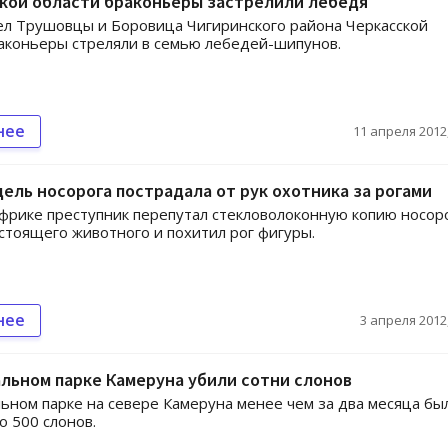
кой области браконьеры застрелили лебедя
ел Трушовцы и Боровица Чигиринского района Черкасской
аконьеры стреляли в семью лебедей-шипунов.
нее
11 апреля 2012,
ель носорога пострадала от рук охотника за рогами
рике преступник перепутал стекловолоконную копию носоро
стоящего животного и похитил рог фигуры.
нее
3 апреля 2012,
льном парке Камеруна убили сотни слонов
ьном парке на севере Камеруна менее чем за два месяца бы
о 500 слонов.