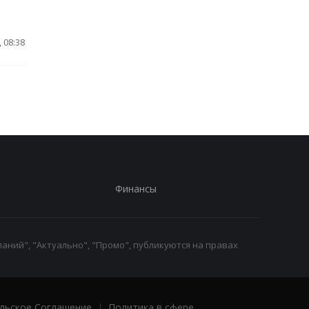
 08:38
Финансы
аний", "Актуально", "Промо", публикуются на правах
льское Соглашение
|
Политика в сфере