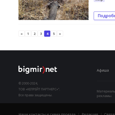
Подроб
«
1
2
3
4
5
»
Афиша
© 2000-2024,
ТОВ «КЕПРЕЙТ ПАРТНЕРС»".
Материалы,
Все права защищены.
рекламы.
Наши контакты и схема проезда
|
Редакция
|
Связа