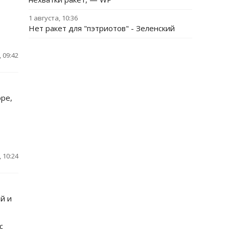
1 августа, 10:36
Нет ракет для "пэтриотов" - Зеленский
 09:42
ре,
 10:24
й и
с