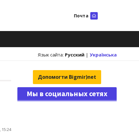
Почта
Искать
Язык сайта:
Русский
|
Українська
Допомогти Bigmir)net
Мы в социальных сетях
 15:24