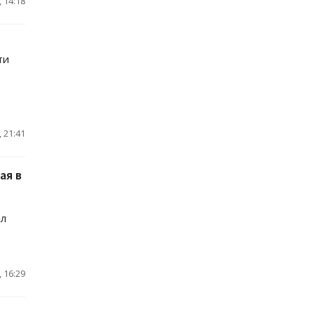
 14:18
ти
 21:41
ая в
ил
 16:29