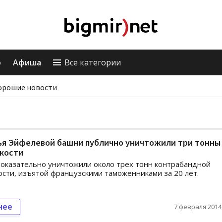
о
Афиша
Все категории
орошие новости
ья Эйфелевой башни публично уничтожили три тонны
 кости
оказательно уничтожили около трех тонн контрабандной
ости, изъятой французскими таможенниками за 20 лет.
нее
7 февраля 2014,