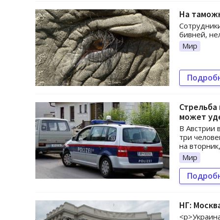
На таможн
Сотрудники
бивней, не
Мир
Подроб
Стрельба 
может уд
В Австрии 
три челове
на вторник
Мир
Подроб
НГ: Москв
<p>Украина