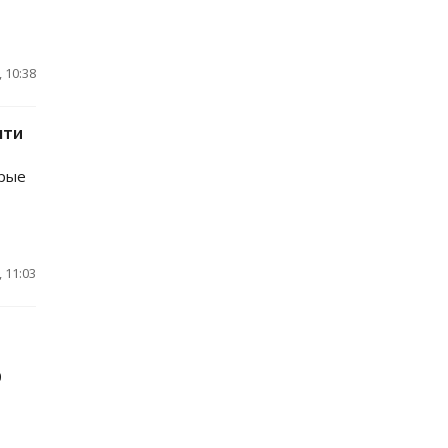
 10:38
чти
орые
 11:03
0