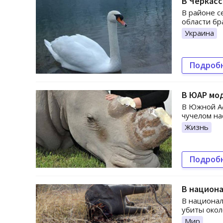
В Черкасс
В районе с
области бр
Украина
Подроб
В ЮАР мод
В Южной Аф
чучелом на
Жизнь
Подроб
В национа
В национал
убиты окол
Мир