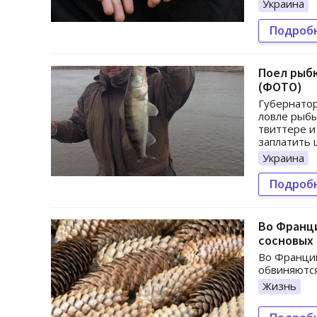
Украина
Подроб
Поел рыбк
(ФОТО)
Губернатор
ловле рыбы
твиттере 
заплатить 
Украина
Подроб
Во Франци
сосновых
Во Франции
обвиняются
Жизнь