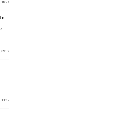
 18:21
 в
ал
 09:52
 13:17