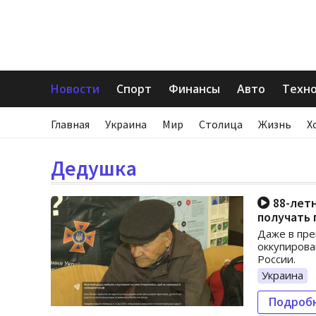
Новости
Спорт
Финансы
Авто
Техн
Главная
Украина
Мир
Столица
Жизнь
Х
Дедушка
88-летн
получать
Даже в пре
оккупирова
России.
Украина
Подроб