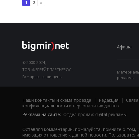
1
2
»
Афиша
© 2000-2024,
ТОВ «КЕПРЕЙТ ПАРТНЕРС»".
Материалы,
Все права защищены.
рекламы.
Наши контакты и схема проезда
|
Редакция
|
Связа
конфиденциальности и персональных данных
Реклама на сайте:
Отдел продаж digital рекламы
Оставляя комментарий, пожалуйста, помните о том, 
имеющих отношение к данной новости. Пользователи,