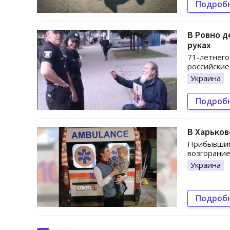
Подроб
В Ровно д
руках
71-летнего
российские
Украина
Подроб
В Харьков
Прибывшим
возгорание
Украина
Подроб