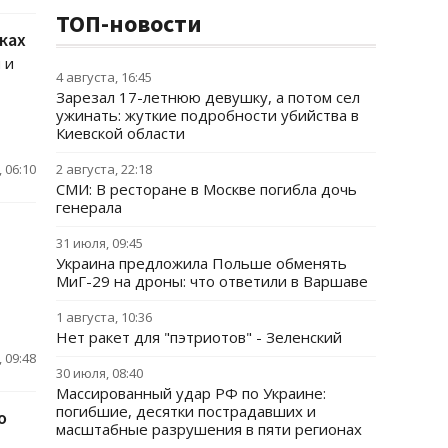
ТОП-новости
ках
 и
4 августа, 16:45
Зарезал 17-летнюю девушку, а потом сел
ужинать: жуткие подробности убийства в
Киевской области
 06:10
2 августа, 22:18
СМИ: В ресторане в Москве погибла дочь
генерала
31 июля, 09:45
Украина предложила Польше обменять
МиГ-29 на дроны: что ответили в Варшаве
1 августа, 10:36
Нет ракет для "пэтриотов" - Зеленский
 09:48
30 июля, 08:40
Массированный удар РФ по Украине:
погибшие, десятки пострадавших и
о
масштабные разрушения в пяти регионах