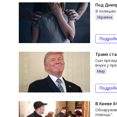
Под Днеп
В полицию 
Украина
Подроб
Трамп ста
Сын презид
внука у пр
Мир
Подроб
В Киеве 8
Обнаружив 
помощь".