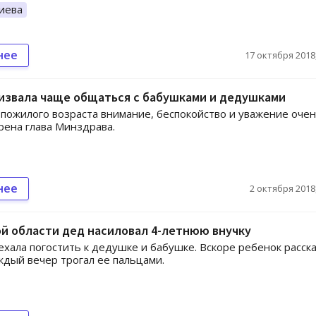
иева
нее
17 октября 2018,
извала чаще общаться с бабушками и дедушками
пожилого возраста внимание, беспокойство и уважение оче
рена глава Минздрава.
нее
2 октября 2018,
й области дед насиловал 4-летнюю внучку
ехала погостить к дедушке и бабушке. Вскоре ребенок расска
ждый вечер трогал ее пальцами.