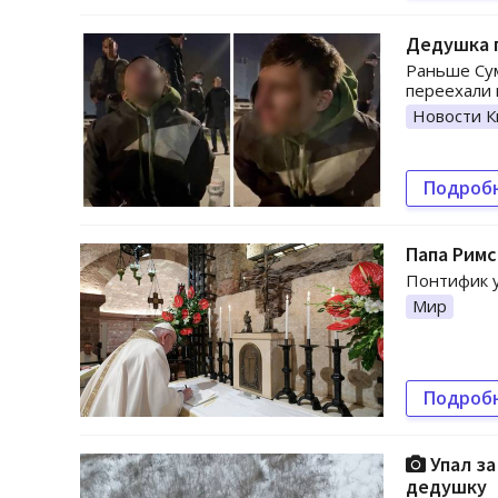
Дедушка п
Раньше Сум
переехали 
Новости К
Подроб
Папа Римс
Понтифик 
Мир
Подроб
Упал за
дедушку