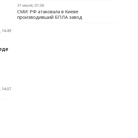
31 июля, 01:36
СМИ: РФ атаковала в Киеве
производивший БПЛА завод
 14:49
еде
 14:07