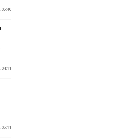
 05:40
л
.
 04:11
1
 05:11