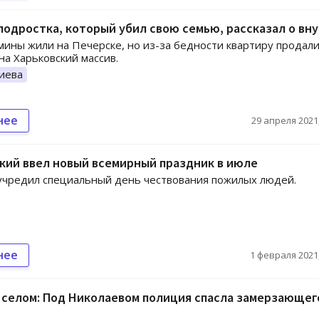
одростка, который убил свою семью, рассказал о вну
ины жили на Печерске, но из-за бедности квартиру продали
на Харьковский массив.
иева
нее
29 апреля 2021,
кий ввел новый всемирный праздник в июле
учредил специальный день чествования пожилых людей.
нее
1 февраля 2021,
 селом: Под Николаевом полиция спасла замерзающег