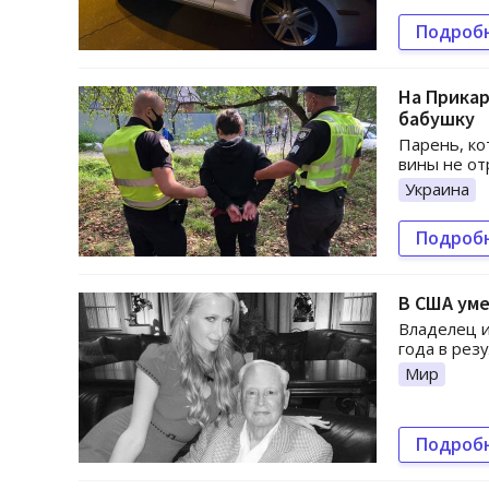
Подроб
На Прикар
бабушку
Парень, ко
вины не от
Украина
Подроб
В США уме
Владелец и
года в рез
Мир
Подроб