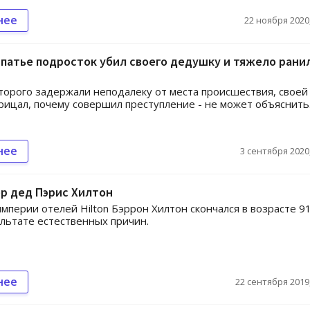
нее
22 ноября 2020,
патье подросток убил своего дедушку и тяжело рани
торого задержали неподалеку от места происшествия, своей
рицал, почему совершил преступление - не может объяснить
нее
3 сентября 2020,
р дед Пэрис Хилтон
мперии отелей Hilton Бэррон Хилтон скончался в возрасте 9
ультате естественных причин.
нее
22 сентября 2019,