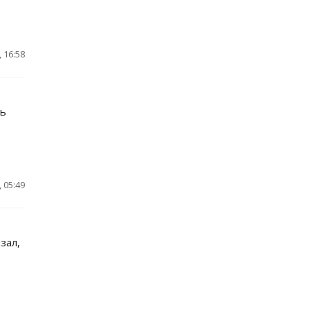
 16:58
нь
 05:49
зал,