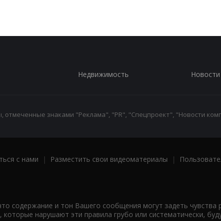
Недвижимость
Новости
 отмеченные знаками "Реклама", "PR", "Спецпроект", "Новости комп
ться с нами
|
Разместить свои видеоматериалы
|
Пользовате
что содержание и тон Вашего сообщения могут задеть чувства 
 которые нарушают эти правила грубо или систематически, буд