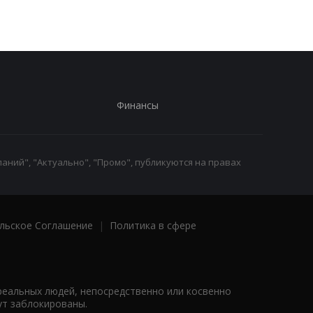
Финансы
аний", "Актуально", "Промо", публикуются на правах
льское Соглашение
|
Политика в сфере
реальных людей, непосредственно или косвенно
ут заблокированы.