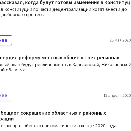
ассказал, когда будут готовы изменения в Конститу
в Конституции по части децентрализации хотят внести до
двыборного процесса.
нее
25 мая 2020,
твердил реформу местных общин в трех регионах
ный план будут реализовывать в Харьковской, Николаевской
ой областях
нее
15 апреля 2020,
обещает сокращение областных и районных
раций
госаппарат обещают автоматически в конце 2020 года