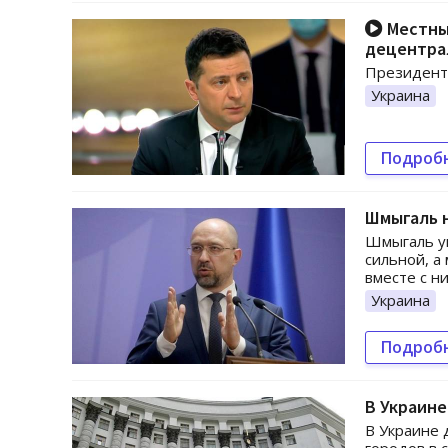
Местны
децентра
Президент 
Украина
Подроб
Шмыгаль 
Шмыгаль ув
сильной, а
вместе с н
Украина
Подроб
В Украине
В Украине 