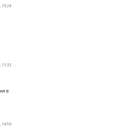
 13:24
 11:33
ия в
 14:59