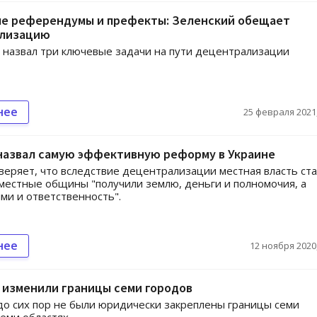
е референдумы и префекты: Зеленский обещает
лизацию
назвал три ключевые задачи на пути децентрализации
нее
25 февраля 2021,
назвал самую эффективную реформу в Украине
еряет, что вследствие децентрализации местная власть ста
 местные общины "получили землю, деньги и полномочия, а
ими и ответственность".
нее
12 ноября 2020,
 изменили границы семи городов
до сих пор не были юридически закреплены границы семи