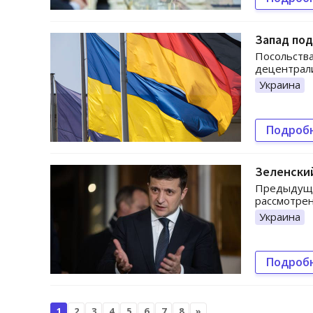
Запад под
Посольства
децентрали
Украина
Подроб
Зеленски
Предыдущий
рассмотрен
Украина
Подроб
1
2
3
4
5
6
7
8
»