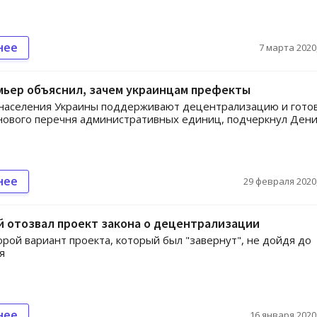
нее
7 марта 2020,
мьер объяснил, зачем украинцам префекты
населения Украины поддерживают децентрализацию и гото
ового перечня административных единиц, подчеркнул Дени
нее
29 февраля 2020,
 отозвал проект закона о децентрализации
орой вариант проекта, который был "завернут", не дойдя до
я
нее
16 января 2020,