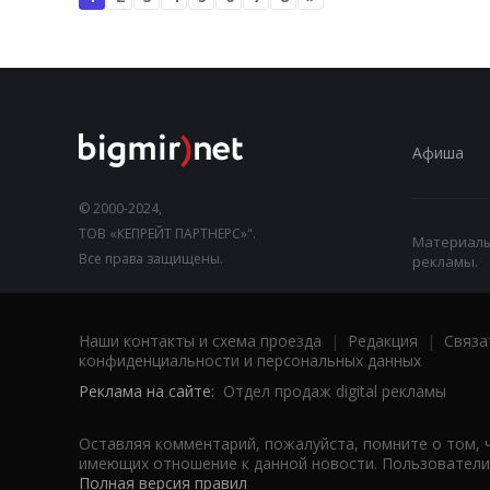
Афиша
© 2000-2024,
ТОВ «КЕПРЕЙТ ПАРТНЕРС»".
Материалы,
Все права защищены.
рекламы.
Наши контакты и схема проезда
|
Редакция
|
Связа
конфиденциальности и персональных данных
Реклама на сайте:
Отдел продаж digital рекламы
Оставляя комментарий, пожалуйста, помните о том, 
имеющих отношение к данной новости. Пользователи,
Полная версия правил