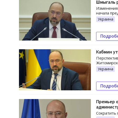
Шмыгаль р
Изменения 
начала пре
Украина
Подроб
Кабмин у
Перспектив
Житомирск
Украина
Подроб
Премьер 
админист
Сократить 