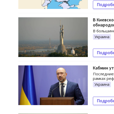
Подроб
В Киевско
обнародо
В большинс
Украина
Подроб
Кабмин у
Последние 
рамках ре
Украина
Подроб