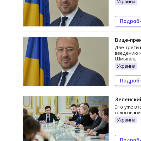
Украина
Подроб
Вице-пре
Две трети 
введению н
Шмыгаль.
Украина
Подроб
Зеленский
Это уже вт
голосовани
Украина
Подроб