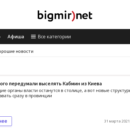
о
Афиша
Все категории
орошие новости
ого передумали выселять Кабмин из Киева
е органы власти останутся в столице, а вот новые структу
авать сразу в провинции
нее
31 марта 2021,