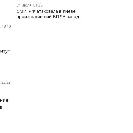
31 июля, 01:36
СМИ: РФ атаковала в Киеве
производивший БПЛА завод
 18:40
титут
 22:23
ение
в