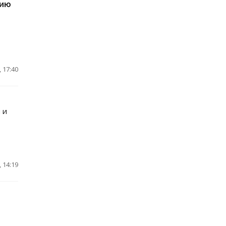
цию
 17:40
 и
 14:19