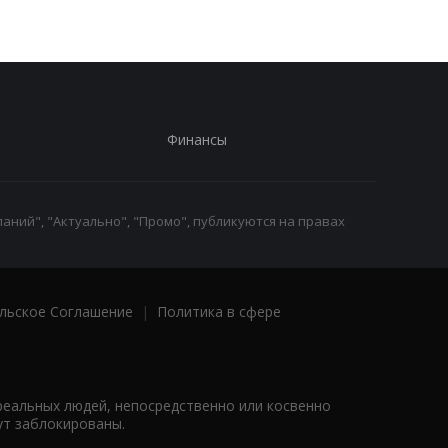
Финансы
аний", "Актуально", "Промо", публикуются на правах
льское Соглашение
|
Политика в сфере
реальных людей, непосредственно или косвенно
ут заблокированы.