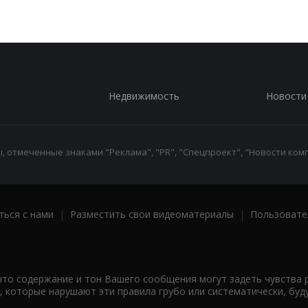
Недвижимость
Новости
 отмеченные знаками "Реклама", "PR", "Спецпроект", "Новости комп
ться с нами
|
Разместить свои видеоматериалы
|
Пользовате
что содержание и тон Вашего сообщения могут задеть чувства 
 которые нарушают эти правила грубо или систематически, буд