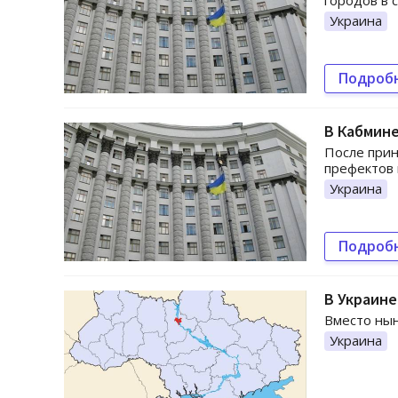
городов в 
Украина
Подроб
В Кабмине
После прин
префектов
Украина
Подроб
В Украине
Вместо нын
Украина