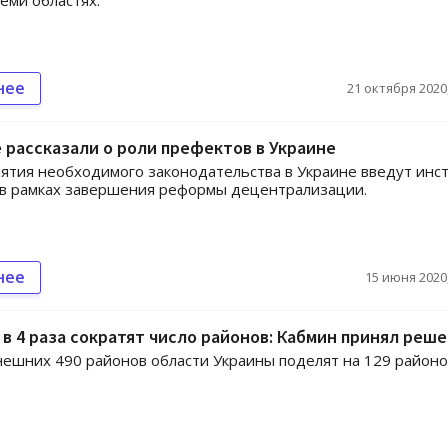
семи областях.
нее
21 октября 2020,
 рассказали о роли префектов в Украине
ятия необходимого законодательства в Украине введут инс
 в рамках завершения реформы децентрализации.
нее
15 июня 2020,
 в 4 раза сократят число районов: Кабмин принял реш
ешних 490 районов области Украины поделят на 129 районо