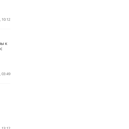
 10:12
вы к
с
 03:49
 13:12