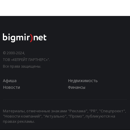
© 2000-2024,
ТОВ «КЕПРЕЙТ ПАРТНЕРС»".
Все права защищены.
Афиша
Недвижимость
Новости
Финансы
Материалы, отмеченные знаками "Реклама", "PR", "Спецпроект",
"Новости компаний", "Актуально", "Промо", публикуются на
правах рекламы.