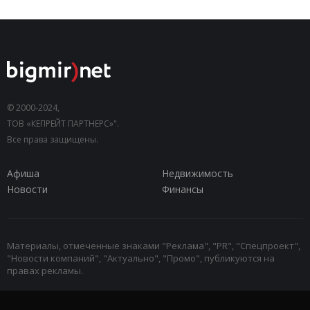
© 2000-2024,
ТОВ «КЕПРЕЙТ ПАРТНЕРС»".
Все права защищены.
Афиша
Недвижимость
Новости
Финансы
Материалы, отмеченные знаками "Реклама", "PR", "Спецпроект",
"Новости компаний", "Актуально", "Промо", публикуются на
правах рекламы.