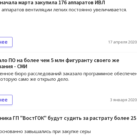
 начала марта закупила 176 аппаратов ИВЛ
 аппаратов вентиляции легких постоянно увеличивается.
нее
17 апреля 2020,
ало ПО на более чем 5 млн фигуранту своего же
ания - СМИ
енное бюро расследований заказало программное обеспече
которую само же открыло дело.
нее
3 января 2020,
ника ГП "ВостГОК" будут судить за растрату более 25
снованно завышались при закупке серы