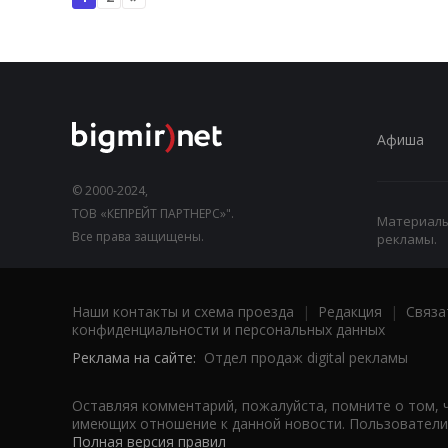
Афиша
© 2000-2024,
ТОВ «КЕПРЕЙТ ПАРТНЕРС»".
Материалы,
Все права защищены.
рекламы.
Наши контакты и схема проезда
|
Редакция
|
Связа
конфиденциальности и персональных данных
Реклама на сайте:
Отдел продаж digital рекламы
Оставляя комментарий, пожалуйста, помните о том, 
имеющих отношение к данной новости. Пользователи,
Полная версия правил