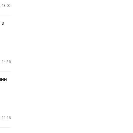
 13:05
 и
 14:56
мии
 11:16