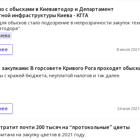
о с обысками в Киевавтодор и Департамент
ной инфраструктуры Киева - КГГА
ля обысков стало подозрение в непрозрачности закупок тех
втодора".
иева
нее
8 июля 2021,
 закупками: В горсовете Кривого Рога проходят обыск
ы с кражей бюджета, неуплатой налогов и так далее.
нее
24 мая 2021,
тратит почти 200 тысяч на “протокольные” цветы
читана на закупку цветов в 2021 году.