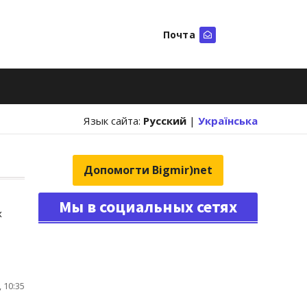
Почта
Искать
Язык сайта:
Русский
|
Українська
Допомогти Bigmir)net
Мы в социальных сетях
х
 10:35