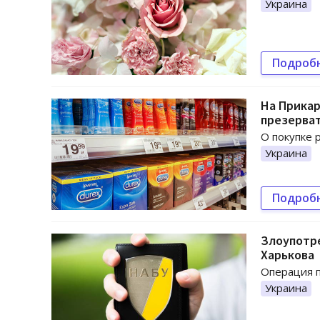
Украина
Подроб
На Прикар
презерва
О покупке 
Украина
Подроб
Злоупотре
Харькова
Операция п
Украина