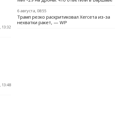
6 августа, 08:55
Трамп резко раскритиковал Хегсета из-за
нехватки ракет, — WP
 13:32
 13:48