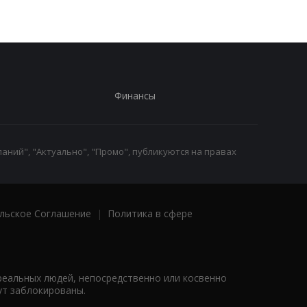
Финансы
аний", "Актуально", "Промо", публикуются на правах
льское Соглашение
|
Политика в сфере
реальных людей, непосредственно или косвенно
ут заблокированы.