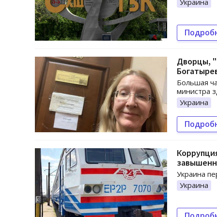
Украина
Подроб
Дворцы, "
Богатыре
Большая ча
министра з
Украина
Подроб
Коррупция
завышенн
Украина пе
Украина
Подроб