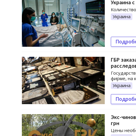
Украина с
Количество
Украина
Подроб
ГБР заказ
расследов
Государств
фирме, на 
Украина
Подроб
Экс-чинов
грн
Цены необо