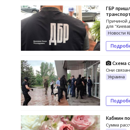
ГБР пришл
транспорт
Причиной д
для "Киева
Новости К
Подроб
Схема с
Они связан
Украина
Подроб
Кабмин по
Сумма расс