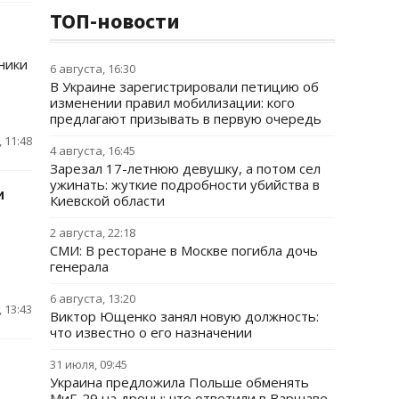
ТОП-новости
ники
6 августа, 16:30
В Украине зарегистрировали петицию об
изменении правил мобилизации: кого
предлагают призывать в первую очередь
 11:48
4 августа, 16:45
Зарезал 17-летнюю девушку, а потом сел
ужинать: жуткие подробности убийства в
и
Киевской области
2 августа, 22:18
СМИ: В ресторане в Москве погибла дочь
генерала
6 августа, 13:20
 13:43
Виктор Ющенко занял новую должность:
что известно о его назначении
31 июля, 09:45
Украина предложила Польше обменять
МиГ-29 на дроны: что ответили в Варшаве