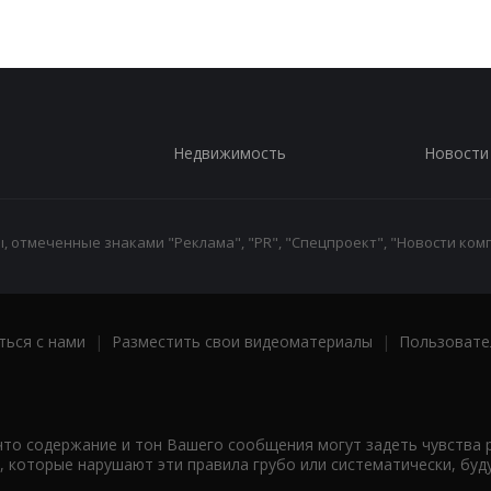
Недвижимость
Новости
 отмеченные знаками "Реклама", "PR", "Спецпроект", "Новости комп
ться с нами
|
Разместить свои видеоматериалы
|
Пользовате
что содержание и тон Вашего сообщения могут задеть чувства 
 которые нарушают эти правила грубо или систематически, буд