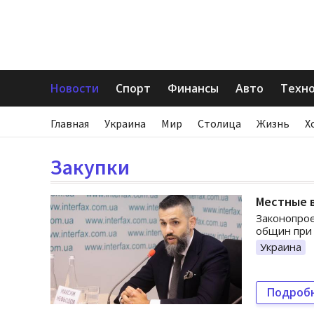
Новости
Спорт
Финансы
Авто
Техн
Главная
Украина
Мир
Столица
Жизнь
Х
Закупки
Местные в
Законопро
общин при 
Украина
Подроб