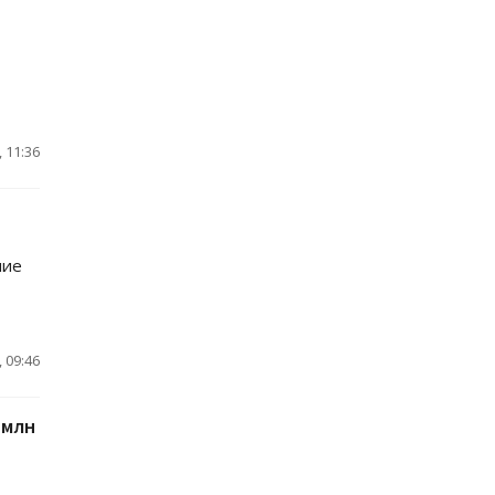
 11:36
ние
 09:46
 млн