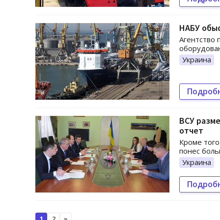
НАБУ обыс
Агентство 
оборудова
Украина
Подроб
ВСУ разме
отчет
Кроме того
понес боль
Украина
Подроб
1
2
»