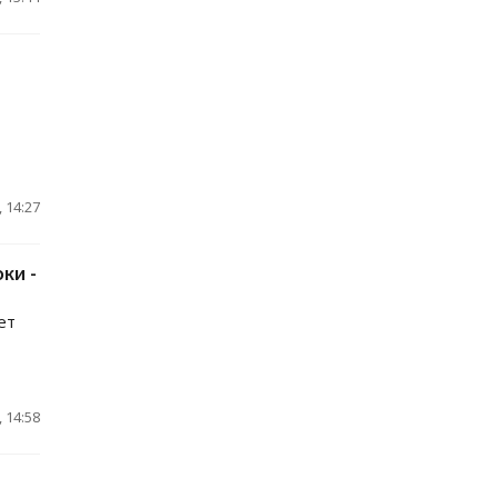
 14:27
ки -
ет
 14:58