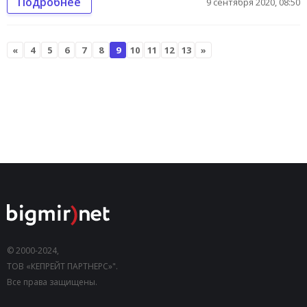
Подробнее
9 сентября 2020, 08:50
«
4
5
6
7
8
9
10
11
12
13
»
© 2000-2024,
ТОВ «КЕПРЕЙТ ПАРТНЕРС»".
Все права защищены.