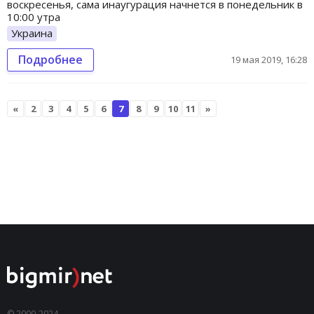
воскресенья, сама инаугурация начнется в понедельник в
10:00 утра
Украина
Подробнее
19 мая 2019, 16:28
«
2
3
4
5
6
7
8
9
10
11
»
© 2000-2024,