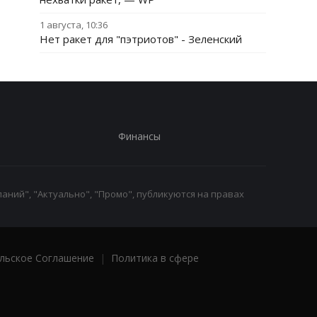
1 августа, 10:36
Нет ракет для "пэтриотов" - Зеленский
Финансы
аний", "Актуально", "Промо", публикуются на правах
льское Соглашение
|
Политика в сфере