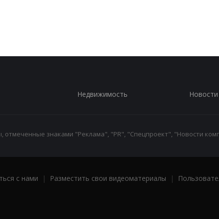
Недвижимость
Новости
 отмеченные знаками "Реклама", "PR", "Спецпроект", "Новости комп
ться с нами
|
Разместить свои видеоматериалы
|
Пользовате