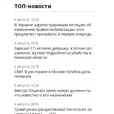
ТОП-новости
6 августа, 16:30
В Украине зарегистрировали петицию об
изменении правил мобилизации: кого
предлагают призывать в первую очередь
4 августа, 16:45
Зарезал 17-летнюю девушку, а потом сел
ужинать: жуткие подробности убийства в
Киевской области
2 августа, 22:18
СМИ: В ресторане в Москве погибла дочь
генерала
6 августа, 13:20
Виктор Ющенко занял новую должность:
что известно о его назначении
6 августа, 08:55
Трамп резко раскритиковал Хегсета из-за
нехватки ракет, — WP