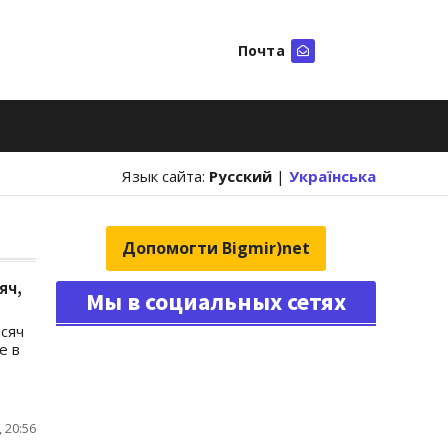
Почта
Искать
Язык сайта:
Русский
|
Українська
Допомогти Bigmir)net
яч,
Мы в социальных сетях
ысяч
е в
 20:56