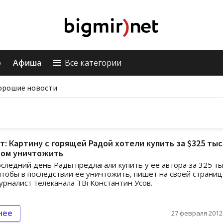
о
Афиша
Все категории
орошие новости
: Картину с горящей Радой хотели купить за $325 тыс
том уничтожить
следний день Рады предлагали купить у ее автора за 325 т
чтобы в последствии ее уничтожить, пишет на своей страниц
урналист телеканала ТВі Константин Усов.
нее
27 февраля 2012,