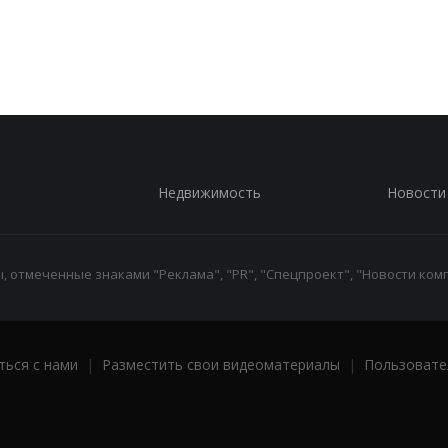
Недвижимость
Новости
 отмеченные знаками "Реклама", "PR", "Спецпроект", "Новости комп
ться с нами
|
Разместить свои видеоматериалы
|
Пользовате