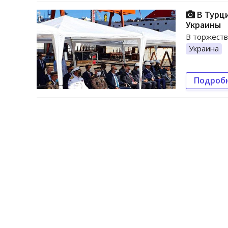
В Турци
Украины
В торжеств
Украина
Подроб