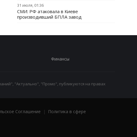
31 июля, 01:36
СМИ: РФ атаковала в Киеве
производивший БПЛА завод
Финансы
аний", "Актуально", "Промо", публикуются на правах
льское Соглашение
|
Политика в сфере