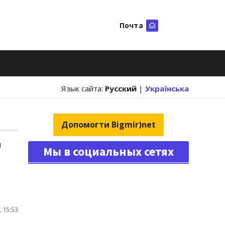
Почта
Искать
Язык сайта:
Русский
|
Українська
Допомогти Bigmir)net
я
Мы в социальных сетях
 15:53