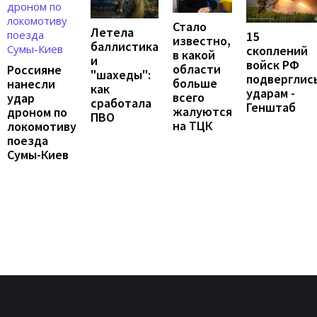
Стало
Летела
15
известно,
баллистика
скоплений
в какой
и
войск РФ
области
Россияне
"шахеды":
подверглис
больше
нанесли
как
ударам -
всего
удар
сработала
Генштаб
жалуются
дроном по
ПВО
на ТЦК
локомотиву
поезда
Сумы-Киев