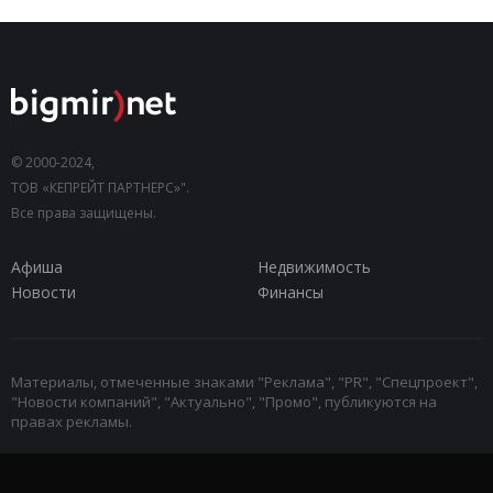
© 2000-2024,
ТОВ «КЕПРЕЙТ ПАРТНЕРС»".
Все права защищены.
Афиша
Недвижимость
Новости
Финансы
Материалы, отмеченные знаками "Реклама", "PR", "Спецпроект",
"Новости компаний", "Актуально", "Промо", публикуются на
правах рекламы.